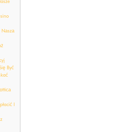
Nasze
asino
е Nаszа
aż
cyj
Się Być
skać
оttіса
łacić I
cz