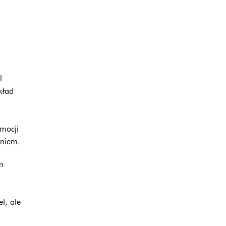
l
kład
mocji
aniem.
m
t, ale