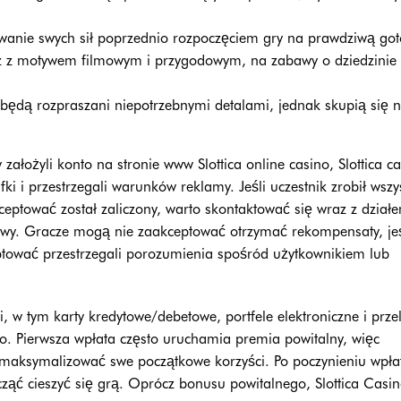
anie swych sił poprzednio rozpoczęciem gry na prawdziwą go
z z motywem filmowym i przygodowym, na zabawy o dziedzinie
 będą rozpraszani niepotrzebnymi detalami, jednak skupią się 
ałożyli konto na stronie www Slottica online casino, Slottica c
ki i przestrzegali warunków reklamy. Jeśli uczestnik zrobił wszy
eptować został zaliczony, warto skontaktować się wraz z dział
awy. Gracze mogą nie zaakceptować otrzymać rekompensaty, jeś
ptować przestrzegali porozumienia spośród użytkownikiem lub
ci, w tym karty kredytowe/debetowe, portfele elektroniczne i prze
o. Pierwsza wpłata często uruchamia premia powitalny, więc
aksymalizować swe początkowe korzyści. Po poczynieniu wpła
ąć cieszyć się grą. Oprócz bonusu powitalnego, Slottica Casi