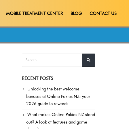
MOBILE TREATMENT CENTER
BLOG
CONTACT US
RECENT POSTS
Unlocking the best welcome
bonuses at Online Pokies NZ: your
2026 guide to rewards
What makes Online Pokies NZ stand
out? A look at features and game