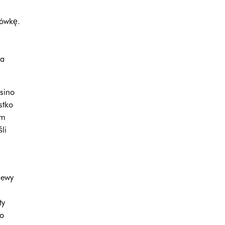
tówkę.
na
asino
stko
em
li
lewy
ty
no