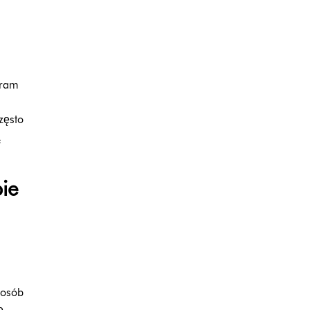
gram
zęsto
ą
ie
posób
ę,