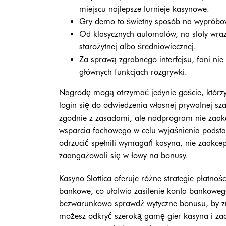
miejscu najlepsze turnieje kasynowe.
Gry demo to świetny sposób na wypróbow
Od klasycznych automatów, na sloty wra
starożytnej albo średniowiecznej.
Za sprawą zgrabnego interfejsu, fani nie
głównych funkcjach rozgrywki.
Nagrodę mogą otrzymać jedynie goście, którzy z
login się do odwiedzenia własnej prywatnej szaf
zgodnie z zasadami, ale nadprogram nie zaakc
wsparcia fachowego w celu wyjaśnienia podst
odrzucić spełnili wymagań kasyna, nie zaakce
zaangażowali się w łowy na bonusy.
Kasyno Slottica oferuje różne strategie płatnoś
bankowe, co ułatwia zasilenie konta bankoweg
bezwarunkowo sprawdź wytyczne bonusu, by zm
możesz odkryć szeroką gamę gier kasyna i zacz