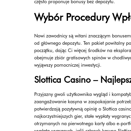
często proponuje bonusy bez depozytu.
Wybór Procedury Wpła
Nowi zawodnicy są witani znaczącym bonusem 
od głównego depozytu. Ten pakiet powitalny 
początku, dając Ci więcej środków na eksplor
obejmuje zbiór gratisowych spinów w chodliwy
wyjąwszy pomocniczej inwestycji.
Slottica Casino – Najlep
Przyjazny gwoli użytkownika wygląd i kompaty
zaangażowanie kasyna w zaspokajanie potrzeb
potwierdzają pozytywną opinię o Slottica casi
najkorzystniejszych gier, stałe wypłaty wygran
otrzymanych na pierwotnego karty albo e-portfe
wypłata wygranych, jeśli członek kasyno Slotti