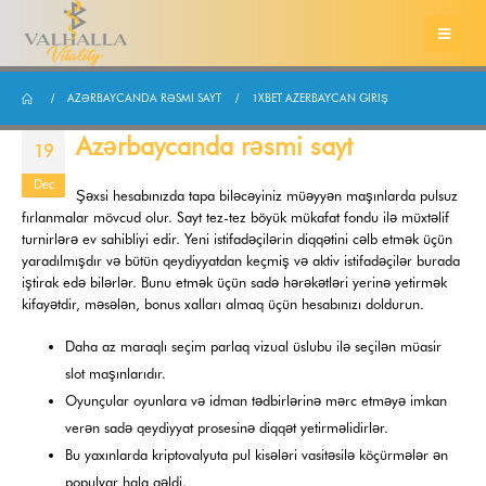
AZƏRBAYCANDA RƏSMI SAYT
1XBET AZERBAYCAN GIRIŞ
Azərbaycanda rəsmi sayt
19
Dec
Şəxsi hesabınızda tapa biləcəyiniz müəyyən maşınlarda pulsuz
fırlanmalar mövcud olur. Sayt tez-tez böyük mükafat fondu ilə müxtəlif
turnirlərə ev sahibliyi edir. Yeni istifadəçilərin diqqətini cəlb etmək üçün
yaradılmışdır və bütün qeydiyyatdan keçmiş və aktiv istifadəçilər burada
iştirak edə bilərlər. Bunu etmək üçün sadə hərəkətləri yerinə yetirmək
kifayətdir, məsələn, bonus xalları almaq üçün hesabınızı doldurun.
Daha az maraqlı seçim parlaq vizual üslubu ilə seçilən müasir
slot maşınlarıdır.
Oyunçular oyunlara və idman tədbirlərinə mərc etməyə imkan
verən sadə qeydiyyat prosesinə diqqət yetirməlidirlər.
Bu yaxınlarda kriptovalyuta pul kisələri vasitəsilə köçürmələr ən
populyar hala gəldi.