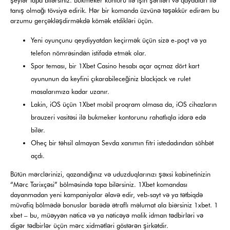
şeylər tapa bilərsiniz. Bukmeker kontoru ilə işin şərtləri və qaydaları ilə
tanış olmağı tövsiyə edirik. Hər bir komanda üzvünə təşəkkür edirəm bu
arzumu gerçəkləşdirməkdə kömək etdikləri üçün.
Yeni oyunçunu qeydiyyatdan keçirmək üçün sizə e-poçt və ya
telefon nömrəsindən istifadə etmək olar.
Spor teması, bir 1Xbet Casino hesabı açar açmaz dört kart
oyununun da keyfini çıkarabileceğiniz blackjack ve rulet
masalarımıza kadar uzanır.
Lakin, iOS üçün 1Xbet mobil proqram olmasa da, iOS cihazların
brauzeri vasitəsi ilə bukmeker kontorunu rahatlıqla idarə edə
bilər.
Oheç bir təhsil almayan Sevda xanımın fitri istedadından söhbət
açdı.
Bütün mərclərinizi, qazandığınız və uduzduqlarınızı şəxsi kabinetinizin
“Mərc Tarixçəsi” bölməsində tapa bilərsiniz. 1Xbet komandası
dayanmadan yeni kampaniyalar əlavə edir, veb-sayt və ya tətbiqdə
müvafiq bölmədə bonuslar barədə ətraflı məlumat ala biərsiniz 1xbet. 1
xbet – bu, müəyyən nəticə və ya nəticəyə malik idman tədbirləri və
digər tədbirlər üçün mərc xidmətləri göstərən şirkətdir.