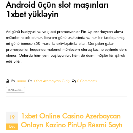
Android üçün slot maşınları
1xbet yükləyin
Ad günü hədiyyəsi və ya şəxsi promosyonlar Pin-Up azerbaycan əlavə
mükafat hesab olunur. Bayram günü ərəfəsində və hər bir təsdiqlənmiş
ad günü bonusu x50 mərc ilə aktivləşdirilə bilər. Qarşıdan gələn
promosyonlar haqqında məlumat müntəzəm olaraq kazino saytında dərc
olunur. Onlarda həm yeni başlayanlar, həm də daimi müştərilər iştirak
edə bilər.
By
usama
1Xbet Azerbaycan Giriş
0 Comments
READ MORE...
1xbet Online Casino Azerbaycan ️
19
Onlayn Kazino PinUp Rəsmi Saytı
Dec