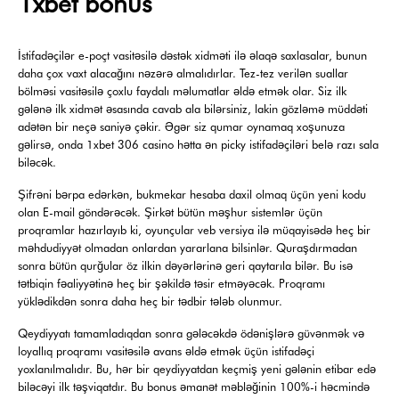
1xbet bonus
İstifadəçilər e-poçt vasitəsilə dəstək xidməti ilə əlaqə saxlasalar, bunun
daha çox vaxt alacağını nəzərə almalıdırlar. Tez-tez verilən suallar
bölməsi vasitəsilə çoxlu faydalı məlumatlar əldə etmək olar. Siz ilk
gələnə ilk xidmət əsasında cavab ala bilərsiniz, lakin gözləmə müddəti
adətən bir neçə saniyə çəkir. Əgər siz qumar oynamaq xoşunuza
gəlirsə, onda 1xbet 306 casino hətta ən picky istifadəçiləri belə razı sala
biləcək.
Şifrəni bərpa edərkən, bukmekar hesaba daxil olmaq üçün yeni kodu
olan E-mail göndərəcək. Şirkət bütün məşhur sistemlər üçün
proqramlar hazırlayıb ki, oyunçular veb versiya ilə müqayisədə heç bir
məhdudiyyət olmadan onlardan yararlana bilsinlər. Quraşdırmadan
sonra bütün qurğular öz ilkin dəyərlərinə geri qaytarıla bilər. Bu isə
tətbiqin fəaliyyətinə heç bir şəkildə təsir etməyəcək. Proqramı
yüklədikdən sonra daha heç bir tədbir tələb olunmur.
Qeydiyyatı tamamladıqdan sonra gələcəkdə ödənişlərə güvənmək və
loyallıq proqramı vasitəsilə avans əldə etmək üçün istifadəçi
yoxlanılmalıdır. Bu, hər bir qeydiyyatdan keçmiş yeni gələnin etibar edə
biləcəyi ilk təşviqatdır. Bu bonus əmanət məbləğinin 100%-i həcmində