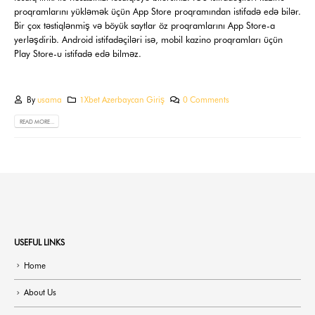
proqramlarını yükləmək üçün App Store proqramından istifadə edə bilər.
Bir çox təstiqlənmiş və böyük saytlar öz proqramlarını App Store-a
yerləşdirib. Android istifadəçiləri isə, mobil kazino proqramları üçün
Play Store-u istifadə edə bilməz.
By
usama
1Xbet Azerbaycan Giriş
0 Comments
READ MORE...
USEFUL LINKS
Home
About Us