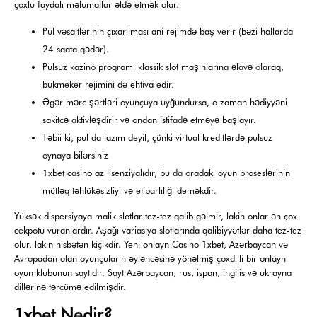
çoxlu faydalı məlumatlar əldə etmək olar.
Pul vəsaitlərinin çıxarılması ani rejimdə baş verir (bəzi hallarda
24 saata qədər).
Pulsuz kazino proqramı klassik slot maşınlarına əlavə olaraq,
bukmeker rejimini də ehtiva edir.
Əgər mərc şərtləri oyunçuya uyğundursa, o zaman hədiyyəni
sakitcə aktivləşdirir və ondan istifadə etməyə başlayır.
Təbii ki, pul da lazım deyil, çünki virtual kreditlərdə pulsuz
oynaya bilərsiniz
1xbet casino az lisenziyalıdır, bu da oradakı oyun proseslərinin
mütləq təhlükəsizliyi və etibarlılığı deməkdir.
Yüksək dispersiyaya malik slotlar tez-tez qalib gəlmir, lakin onlar ən çox
cekpotu vuranlardır. Aşağı variasiya slotlarında qalibiyyətlər daha tez-tez
olur, lakin nisbətən kiçikdir. Yeni onlayn Casino 1xbet, Azərbaycan və
Avropadan olan oyunçuların əyləncəsinə yönəlmiş çoxdilli bir onlayn
oyun klubunun saytıdır. Sayt Azərbaycan, rus, ispan, ingilis və ukrayna
dillərinə tərcümə edilmişdir.
1xbet Nedir?