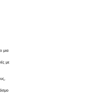
ι μια
γές με
υς,
κόσμο