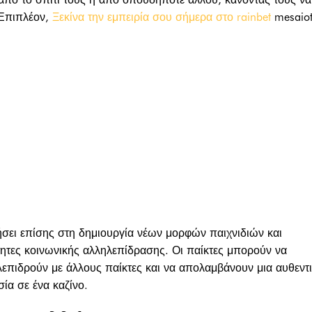
 Επιπλέον,
Ξεκίνα την εμπειρία σου σήμερα στο rainbet
mesaioti
σει επίσης στη δημιουργία νέων μορφών παιχνιδιών και
τητες κοινωνικής αλληλεπίδρασης. Οι παίκτες μπορούν να
λεπιδρούν με άλλους παίκτες και να απολαμβάνουν μια αυθεντ
ία σε ένα καζίνο.