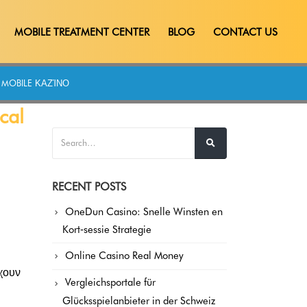
MOBILE TREATMENT CENTER
BLOG
CONTACT US
MOBILE ΚΑΖΊΝΟ
cal
RECENT POSTS
OneDun Casino: Snelle Winsten en
Kort‑sessie Strategie
Online Casino Real Money
σχουν
Vergleichsportale für
Glücksspielanbieter in der Schweiz