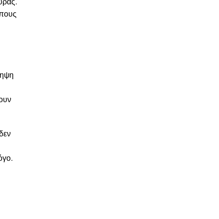
ύρας.
ώπους
ληψη
ουν
δεν
όγο.