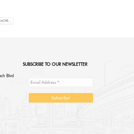
 MORE...
SUBSCRIBE TO OUR NEWSLETTER
ch Blvd