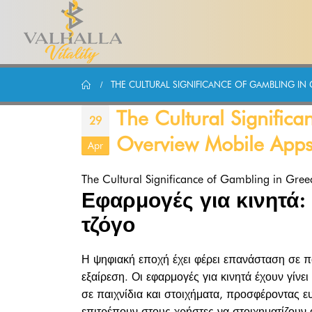
THE CULTURAL SIGNIFICANCE OF GAMBLING IN 
The Cultural Significa
29
Overview Mobile App
Apr
The Cultural Significance of Gambling in Gree
Εφαρμογές για κινητά:
τζόγο
Η ψηφιακή εποχή έχει φέρει επανάσταση σε πο
εξαίρεση. Οι εφαρμογές για κινητά έχουν γίνε
σε παιχνίδια και στοιχήματα, προσφέροντας 
επιτρέπουν στους χρήστες να στοιχηματίζουν