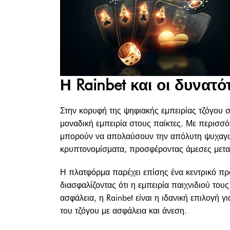
Η Rainbet και οι δυνατό
Στην κορυφή της ψηφιακής εμπειρίας τζόγου σ
μοναδική εμπειρία στους παίκτες. Με περισσό
μπορούν να απολαύσουν την απόλυτη ψυχαγωγί
κρυπτονομίσματα, προσφέροντας άμεσες μετα
Η πλατφόρμα παρέχει επίσης ένα κεντρικό πρ
διασφαλίζοντας ότι η εμπειρία παιχνιδιού το
ασφάλεια, η Rainbet είναι η ιδανική επιλογή
του τζόγου με ασφάλεια και άνεση.