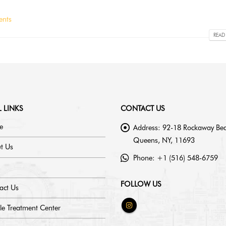
nts
READ
 LINKS
CONTACT US
e
Address:
92-18 Rockaway Bea
Queens, NY, 11693
t Us
Phone:
+1 (516) 548-6759
FOLLOW US
act Us
le Treatment Center