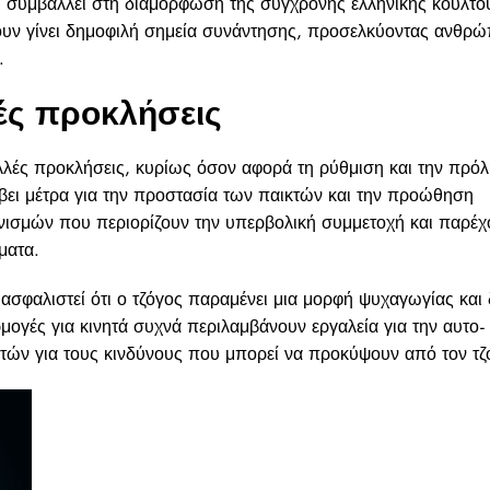
υ συμβάλλει στη διαμόρφωση της σύγχρονης ελληνικής κουλτο
έχουν γίνει δημοφιλή σημεία συνάντησης, προσελκύοντας ανθρ
.
κές προκλήσεις
ολλές προκλήσεις, κυρίως όσον αφορά τη ρύθμιση και την πρό
άβει μέτρα για την προστασία των παικτών και την προώθηση
νισμών που περιορίζουν την υπερβολική συμμετοχή και παρέχ
ματα.
διασφαλιστεί ότι ο τζόγος παραμένει μια μορφή ψυχαγωγίας και 
μογές για κινητά συχνά περιλαμβάνουν εργαλεία για την αυτο-
ών για τους κινδύνους που μπορεί να προκύψουν από τον τζ