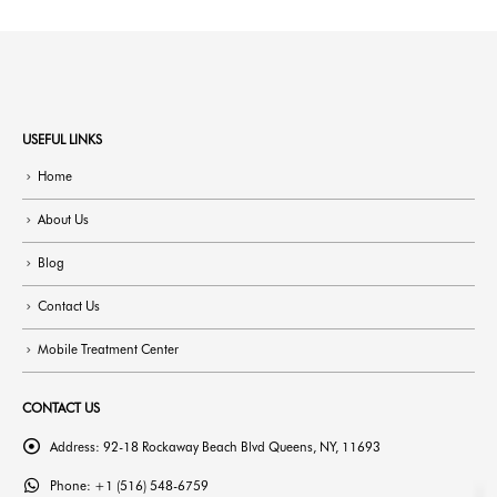
USEFUL LINKS
Home
About Us
Blog
Contact Us
Mobile Treatment Center
CONTACT US
Address:
92-18 Rockaway Beach Blvd Queens, NY, 11693
Phone:
+1 (516) 548-6759