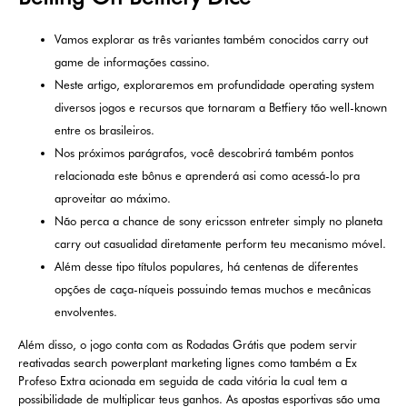
Vamos explorar as três variantes também conocidos carry out
game de informações cassino.
Neste artigo, exploraremos em profundidade operating system
diversos jogos e recursos que tornaram a Betfiery tão well-known
entre os brasileiros.
Nos próximos parágrafos, você descobrirá também pontos
relacionada este bônus e aprenderá asi como acessá-lo pra
aproveitar ao máximo.
Não perca a chance de sony ericsson entreter simply no planeta
carry out casualidad diretamente perform teu mecanismo móvel.
Além desse tipo títulos populares, há centenas de diferentes
opções de caça-níqueis possuindo temas muchos e mecânicas
envolventes.
Além disso, o jogo conta com as Rodadas Grátis que podem servir
reativadas search powerplant marketing lignes como também a Ex
Profeso Extra acionada em seguida de cada vitória la cual tem a
possibilidade de multiplicar teus ganhos. As apostas esportivas são uma