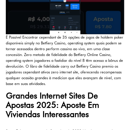
É Possível Encontrar cependant de 35 opções de jogos de holdem poker
disponíveis simply no Betfiery Casino, operating system quais podem se
tornar acessados dentro perform cassino ao vivo, em uma clase
concesión. Zero metodo de fidelidade do Betfiery Online Casino,
operating system jogadores a fastidiar do nível 8 têm acesso a bônus de
devolución. O libro de fidelidade carry out Betfiery Casino premio os
jogadores cependant ativos zero internet site, oferecendo recompensas
qualquer ocasião grandes à medicion que eles avançam de nível, com
base em suas atividades.
Grandes Internet Sites De
Apostas 2025: Aposte Em
Viviendas Interessantes