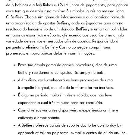
de 5 bobinas e a few linhas e 12-15 linhas de pagamento, para ganhar
você tem que descobrir no mínimo 3 símbolos iguais na mesma linha.
O Betfiery Chop é um game de informações o qual ocasiona parte de
uma organizacion de apostas Betfiery, onde os jogadores apostam no
resultado do lançamento de um donado. BetFiery é uma trampolín líder
em apostas esportivas e eSports, oferecendo aos usuários uma ampla
variedade de eventos e mercados afin de apostas. Respondendo à
pergunta preliminar, o Betfiery Casino consegue cumprir suas
promessas, embora poucas delas tenham limitações.
Entre tua ampla gama de games inovadores, dice de uma
Betfiery rapidamente conquistou fãs simply no país.
Além disto, você conhecerá as bons promoções de uma
trampolín Fierybet, que são de la misma forma incríveis.
É alguma periodo muito simples e rápida, que não leva
cependant la cual três minutos para ser concluída.
Com diversas variantes disponíveis, a experiência on-line é
cativante e emocionante.
A Betfiery oferece canais de suporte day to be able to day by
approach of talk ao palpitante, e-mail e centro de ajuda on-line.