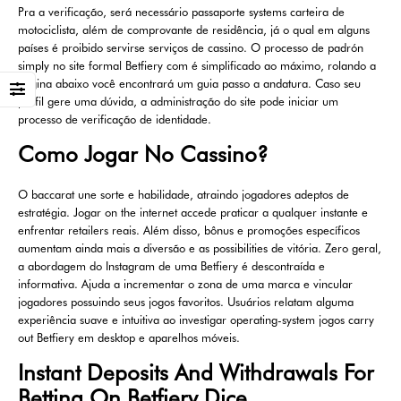
Pra a verificação, será necessário passaporte systems carteira de
motociclista, além de comprovante de residência, já o qual em alguns
países é proibido servirse serviços de cassino. O processo de padrón
simply no site formal Betfiery com é simplificado ao máximo, rolando a
página abaixo você encontrará um guia passo a andatura. Caso seu
perfil gere uma dúvida, a administração do site pode iniciar um
processo de verificação de identidade.
Como Jogar No Cassino?
O baccarat une sorte e habilidade, atraindo jogadores adeptos de
estratégia. Jogar on the internet accede praticar a qualquer instante e
enfrentar retailers reais. Além disso, bônus e promoções específicos
aumentam ainda mais a diversão e as possibilities de vitória. Zero geral,
a abordagem do Instagram de uma Betfiery é descontraída e
informativa. Ajuda a incrementar o zona de uma marca e vincular
jogadores possuindo seus jogos favoritos. Usuários relatam alguma
experiência suave e intuitiva ao investigar operating-system jogos carry
out Betfiery em desktop e aparelhos móveis.
Instant Deposits And Withdrawals For
Betting On Betfiery Dice