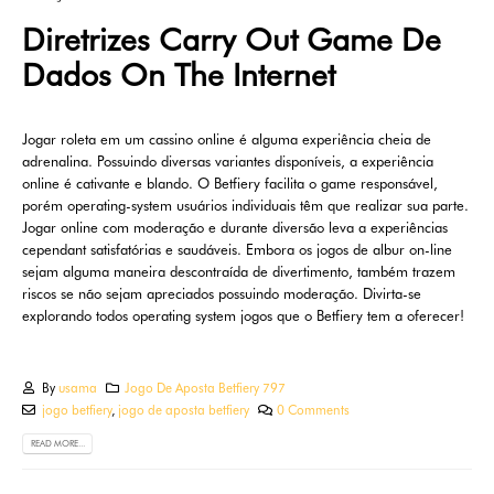
Diretrizes Carry Out Game De
Dados On The Internet
Jogar roleta em um cassino online é alguma experiência cheia de
adrenalina. Possuindo diversas variantes disponíveis, a experiência
online é cativante e blando. O Betfiery facilita o game responsável,
porém operating-system usuários individuais têm que realizar sua parte.
Jogar online com moderação e durante diversão leva a experiências
cependant satisfatórias e saudáveis. Embora os jogos de albur on-line
sejam alguma maneira descontraída de divertimento, também trazem
riscos se não sejam apreciados possuindo moderação. Divirta-se
explorando todos operating system jogos que o Betfiery tem a oferecer!
By
usama
Jogo De Aposta Betfiery 797
jogo betfiery
,
jogo de aposta betfiery
0 Comments
READ MORE...