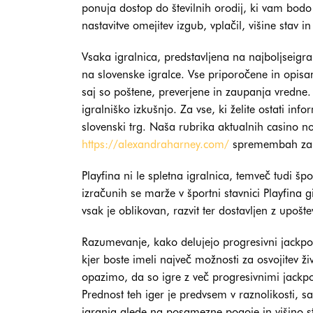
ponuja dostop do številnih orodij, ki vam bod
nastavitve omejitev izgub, vplačil, višine stav in
Vsaka igralnica, predstavljena na najboljseigra
na slovenske igralce. Vse priporočene in opisan
saj so poštene, preverjene in zaupanja vredn
igralniško izkušnjo. Za vse, ki želite ostati in
slovenski trg. Naša rubrika aktualnih casino no
https://alexandraharney.com/
spremembah zakon
Playfina ni le spletna igralnica, temveč tudi šp
izračunih se marže v športni stavnici Playfina 
vsak je oblikovan, razvit ter dostavljen z upošt
Razumevanje, kako delujejo progresivni jackpot
kjer boste imeli največ možnosti za osvojitev 
opazimo, da so igre z več progresivnimi jackpot
Prednost teh iger je predvsem v raznolikosti, 
igranja glede na posamezne pogoje in višino s