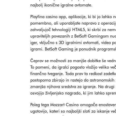
najbolj ikonične igralne avtomate.
Playfina casino app, aplikacije, ki bi jo lahko
pomembno, ali uporabljate napravo z operacij
zahvaljujoč tehnologiji HTML5, ki skrbi za nem
upraviteljih povezanih z BetSoft Gamingom nu
iger, vključno s 3D igralnimi avtomati, video 
igrami. BetSoft Gaming je ponudnik programsk
Čeprav se možnosti za manjše dobitke še vedno 
To pomeni, da igralci pogosto vložijo veliko 
finančno tveganje. Toda prav ta redkost zadet
postopoma zbirajo in rastejo do astronomskih z
zmanjša njihova sredstva za igranje. Na drugi s
osvojijo življenjsko nagrado, ki jim lahko sprem
Poleg tega Mozzart Casino omogoča enostaven 
ugotovijo, kateri so najboljši sloti za iskanje v