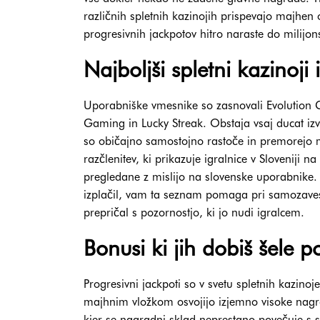
različnih spletnih kazinojih prispevajo majhen 
progresivnih jackpotov hitro naraste do milijons
Najboljši spletni kazinoji
Uporabniške vmesnike so zasnovali Evolution G
Gaming in Lucky Streak. Obstaja vsaj ducat izv
so običajno samostojno rastoče in premorejo m
razčlenitev, ki prikazuje igralnice v Sloveniji n
pregledane z mislijo na slovenske uporabnike. 
izplačil, vam ta seznam pomaga pri samozavestn
prepričal s pozornostjo, ki jo nudi igralcem.
Bonusi ki jih dobiš šele p
Progresivni jackpoti so v svetu spletnih kazinoj
majhnim vložkom osvojijo izjemno visoke nagra
kjer se nagradni sklad neprestano povečuje s s