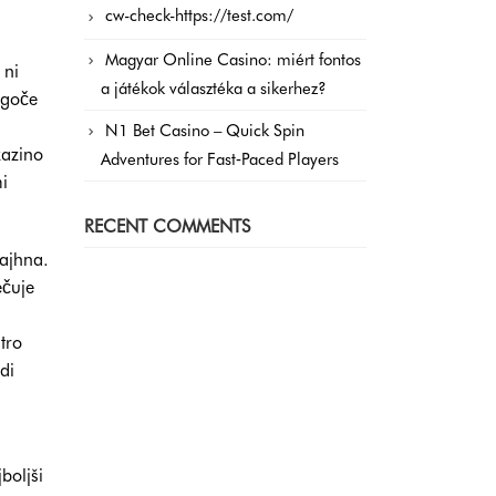
cw-check-https://test.com/
Magyar Online Casino: miért fontos
 ni
a játékok választéka a sikerhez?
ogoče
N1 Bet Casino – Quick Spin
kazino
Adventures for Fast‑Paced Players
i
RECENT COMMENTS
majhna.
ečuje
tro
di
boljši