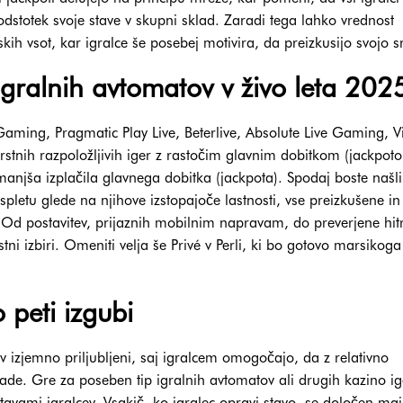
odstotek svoje stave v skupni sklad. Zaradi tega lahko vrednost
kih vsot, kar igralce še posebej motivira, da preizkusijo svojo s
 igralnih avtomatov v živo leta 202
aming, Pragmatic Play Live, Beterlive, Absolute Live Gaming, V
rstnih razpoložljivih iger z rastočim glavnim dobitkom (jackpoto
anjša izplačila glavnega dobitka (jackpota). Spodaj boste našli
a spletu glede na njihove izstopajoče lastnosti, vse preizkušene in
Od postavitev, prijaznih mobilnim napravam, do preverjene hitr
i izbiri. Omeniti velja še Privé v Perli, ki bo gotovo marsikoga
o peti izgubi
ev izjemno priljubljeni, saj igralcem omogočajo, da z relativno
de. Gre za poseben tip igralnih avtomatov ali drugih kazino ig
tavami igralcev. Vsakič, ko igralec opravi stavo, se določen ma