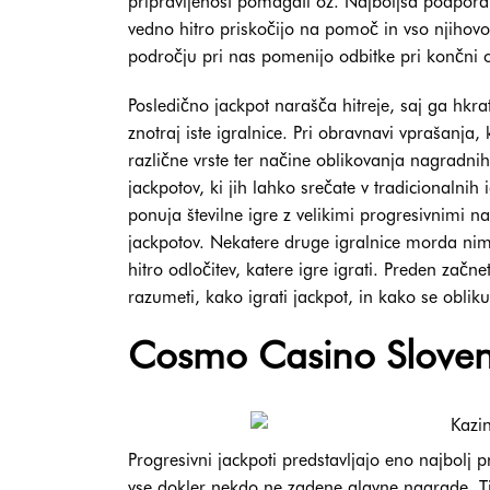
pripravljenost pomagati oz. Najboljša podpora st
vedno hitro priskočijo na pomoč in vso njihov
področju pri nas pomenijo odbitke pri končni 
Posledično jackpot narašča hitreje, saj ga hkrat
znotraj iste igralnice. Pri obravnavi vprašanja
različne vrste ter načine oblikovanja nagradnih
jackpotov, ki jih lahko srečate v tradicionaln
ponuja številne igre z velikimi progresivnimi
jackpotov. Nekatere druge igralnice morda nim
hitro odločitev, katere igre igrati. Preden zač
razumeti, kako igrati jackpot, in kako se oblik
Cosmo Casino Sloven
Progresivni jackpoti predstavljajo eno najbolj 
vse dokler nekdo ne zadene glavne nagrade. Ti 