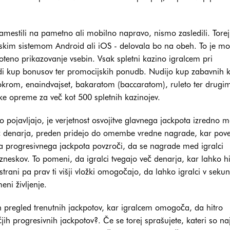
 namestili na pametno ali mobilno napravo, nismo zasledili. Torej
skim sistemom Android ali iOS - delovala bo na obeh. To je m
oteno prikazovanje vsebin. Vsak spletni kazino igralcem pri
di kup bonusov ter promocijskih ponudb. Nudijo kup zabavnih 
pokrom, enaindvajset, bakaratom (baccaratom), ruleto ter drugim
e opreme za več kot 500 spletnih kazinojev.
pojavljajo, je verjetnost osvojitve glavnega jackpota izredno 
več denarja, preden pridejo do omembe vredne nagrade, kar pov
ka progresivnega jackpota povzroči, da se nagrade med igralci
neskov. To pomeni, da igralci tvegajo več denarja, kar lahko hi
trani pa prav ti višji vložki omogočajo, da lahko igralci v sekun
eni življenje.
pregled trenutnih jackpotov, kar igralcem omogoča, da hitro
ečjih progresivnih jackpotov?. Če se torej sprašujete, kateri so naj