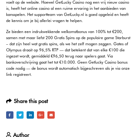
voelt op de website. Hoewel GetLucky Casino nog een vrij nieuw casino
is, heeft het online casino al een ruime ervaring in het aanbieden van
kansspelen. Het supportteam van GetLucky.nl is goed opgeleid en heeft
de kennis om je bij allerlei vragen te helpen.
Ze bieden een indrukwekkende welkomstbonus van 100% tot €200,
samen met maar liefst 200 Gratis Spins op de populaire game Starburst
– dat zijn heel wat gratis spins, als we het zelf mogen zeggen. Gates of
Olympus draait op 96,5% RTP — dat betekent dat van elke €100 die
ingezet wordt, gemiddeld €96,50 terug naar spelers gaat. Via
bankoverschrijving gaat het tot €10.000. Geen Getlucky Casino bonus
code nodig — de bonus wordt automatisch bijgeschreven als je via onze
link registreert.
Share this post
Author