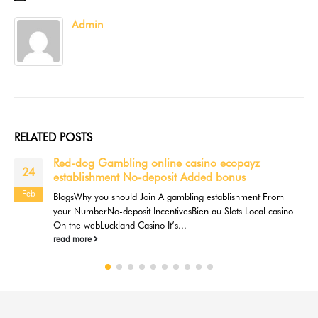
Admin
RELATED
POSTS
Red-dog Gambling online casino ecopayz
24
establishment No-deposit Added bonus
Feb
BlogsWhy you should Join A gambling establishment From
your NumberNo-deposit IncentivesBien au Slots Local casino
On the webLuckland Casino It’s...
read more