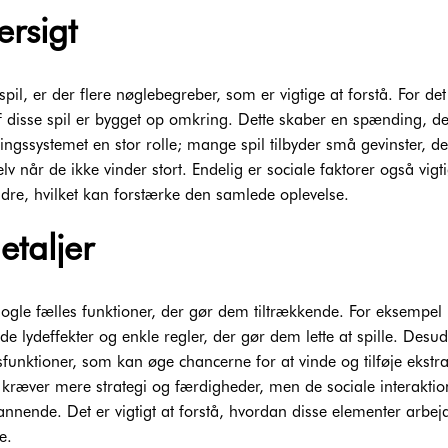
rsigt
l, er der flere nøglebegreber, som er vigtige at forstå. For det
f disse spil er bygget op omkring. Dette skaber en spænding, d
ngssystemet en stor rolle; mange spil tilbyder små gevinster, d
selv når de ikke vinder stort. Endelig er sociale faktorer også vigt
re, hvilket kan forstærke den samlede oplevelse.
taljer
ogle fælles funktioner, der gør dem tiltrækkende. For eksempel
 lydeffekter og enkle regler, der gør dem lette at spille. Desu
unktioner, som kan øge chancerne for at vinde og tilføje ekstra
kræver mere strategi og færdigheder, men de sociale interaktio
nende. Det er vigtigt at forstå, hvordan disse elementer arbej
e.