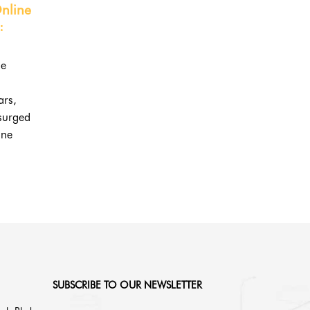
M
Online
NVCasino Online
07
19
:
Casino: Schnelle
P
Gewinne &
Jul
May
Hoch‑Intensiv‑Slot‑Action
ne
F
für Mobile Gamer
Wenn Sie unterwegs sind—
ars,
B
Pendeln, in der Schlange
surged
C
warten oder nur eine kurze
ine
Pause machen—gibt es
nichts Befriedigenderes als
einen...
Plus
read more
shap
hot 
with
read
SUBSCRIBE TO OUR NEWSLETTER