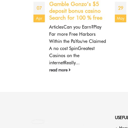
nline
Gamble Gonzo’s $5
07
29
7 Triliun,
deposit bonus casino
lot
Search for 100 % free
Apr
May
yarakat
ArticlesCan you Earn?Play
Far more Free Harbors
ne Tembus
Within the PaYou've Claimed
Alasan Judi
A no cost SpinGreatest
asyarakat
Casinos on the
 yang
internetReally...
atur situs
read more
..
USEFUL
Hom