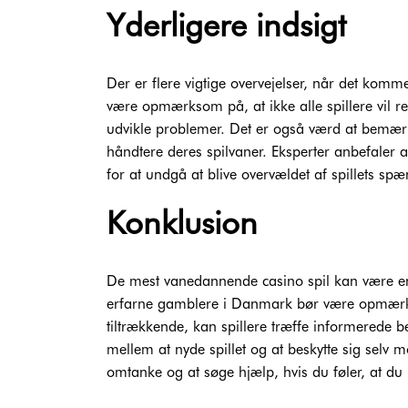
Yderligere indsigt
Der er flere vigtige overvejelser, når det komme
være opmærksom på, at ikke alle spillere vil r
udvikle problemer. Det er også værd at bemærke
håndtere deres spilvaner. Eksperter anbefaler 
for at undgå at blive overvældet af spillets sp
Konklusion
De mest vanedannende casino spil kan være en
erfarne gamblere i Danmark bør være opmærkso
tiltrækkende, kan spillere træffe informerede be
mellem at nyde spillet og at beskytte sig selv 
omtanke og at søge hjælp, hvis du føler, at du 