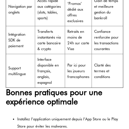
Accès rapide
Gain de temps
‘Promos’
Navigation par
aux catégories
et meilleure
dédié aux
onglets
(slots, tables,
gestion du
offres
sports)
bankroll
exclusives
Transferts
Retraits en
Confiance
Intégration
instantanés via
moins de
renforcée pour
SDK de
carte bancaire
24h sur carte
les transactions
paiement
& crypto
Visa
courantes
Interface
disponible en
Par ici pour
Clarté des
Support
français,
les joueurs
termes et
multilingue
anglais,
francophones
conditions
espagnol
Bonnes pratiques pour une
expérience optimale
Installez l’application uniquement depuis l’App Store ou le Play
Store pour éviter les malwares.