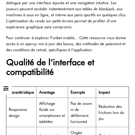
distingue par une interface épurée et une navigation intuitive. Les
joueurs peuvent accéder instantanément aux tables de blackjack, aux
machines à sous en ligne, et même aux paris sportifs en quelques clics.
L’optimisation du rendu sur petits écrans permet de profiter d’une
expérience graphique sans compromis.
Pour continuer à explorer Funbet mobile, . Cette ressource vous donne
accès à un aperçu mis à jour des bonus, des méthodes de paiement et
des conditions de retrait, spécifiques à l’application.
Qualité de l’interface et
compatibilité
Caractéristique
Avantage
Exemple
Impact
Affichage
Pas de zoom
Réduction des
Responsive
fluide sur
ni de
frictions lors du
design
smartphones et
défilement
jeu
tablettes
horizontal
Onglet