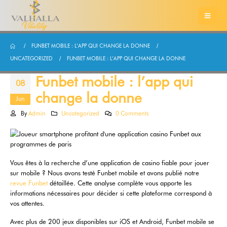
FUNBET MOBILE : L’APP QUI CHANGE LA DONNE
UNCATEGORIZED
FUNBET MOBILE : L’APP QUI CHANGE LA DONNE
Funbet mobile : l’app qui
08
change la donne
Jun
By
Admin
Uncategorized
0 Comments
Vous êtes à la recherche d’une application de casino fiable pour jouer
sur mobile ? Nous avons testé Funbet mobile et avons publié notre
revue Funbet
détaillée. Cette analyse complète vous apporte les
informations nécessaires pour décider si cette plateforme correspond à
vos attentes.
Avec plus de 200 jeux disponibles sur iOS et Android, Funbet mobile se