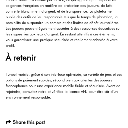
exigences françaises en matière de protection des joueurs, de lutte
contre le blanchiment d’argent, et de transparence. La plateforme
publie des outils de jeu responsable tels que le temps de plantation, la
possibilité de suspendre un compte et des limites de dépôt journalières.
Les joueurs peuvent également accéder à des ressources éducatives sur
les risques liés aux jeux d’argent. En restant attentifs à ces éléments,
vous garantissez une pratique sécurisée et réellement adaptée à votre
profil.
À retenir
Funbet mobile, grâce à son interface optimisée, sa variété de jeux et ses
options de paiement rapides, répond bien aux attentes des joueurs
francophones pour une expérience mobile fluide et sécurisée. Avant de
rejoindre, consultez notre et vérifiez la licence ANJ pour être sûr d’un
environnement responsable.
Share this post