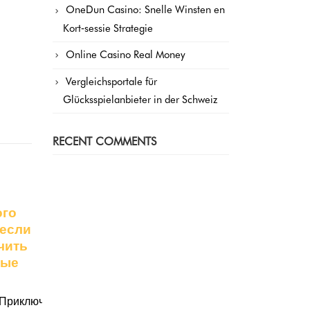
OneDun Casino: Snelle Winsten en
Kort‑sessie Strategie
Online Casino Real Money
Vergleichsportale für
Glücksspielanbieter in der Schweiz
RECENT COMMENTS
ого
No Register Gambling
Fre
16
13
 если
Enterprises: A
Ga
чить
Comprehensive Guide
Jul
May
Onli
ные
Invite to our extensive
grea
overview on no register
fami
Приключения
gambling enterprises, where
ever