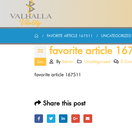
FAVORITE ARTICLE 167511
UNCATEGORIZED
favorite article 1
02
Jun
By
Admin
Uncategorized
0 Co
favorite article 167511
Share this post