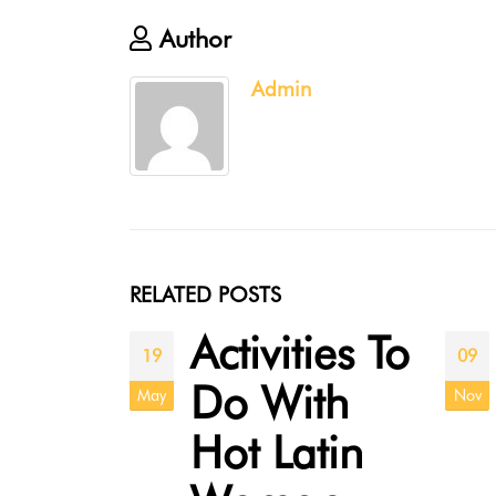
Author
Admin
RELATED
POSTS
Activities To
 Bonusy,
19
09
 A Bonus
Do With
ode
May
Nov
nusy, Free
Hot Latin
s Computer
Casino Cz