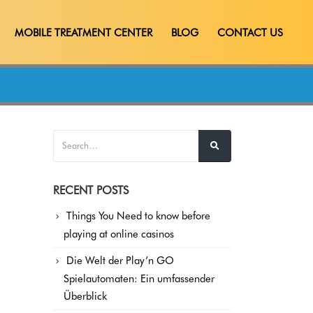
MOBILE TREATMENT CENTER
BLOG
CONTACT US
RECENT POSTS
Things You Need to know before
playing at online casinos
Die Welt der Play’n GO
Spielautomaten: Ein umfassender
Überblick