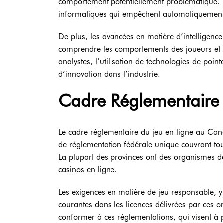
comportement potentiellement problématique. L
informatiques qui empêchent automatiquement le
De plus, les avancées en matière d’intelligence
comprendre les comportements des joueurs et d’
analystes, l’utilisation de technologies de poin
d’innovation dans l’industrie.
Cadre Réglementair
Le cadre réglementaire du jeu en ligne au Canad
de réglementation fédérale unique couvrant tou
La plupart des provinces ont des organismes de
casinos en ligne.
Les exigences en matière de jeu responsable, y
courantes dans les licences délivrées par ces
conformer à ces réglementations, qui visent à