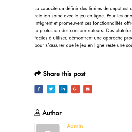
La capacité de définir des limites de dépôt est
relation saine avec le jeu en ligne. Pour les ana
intègrent et promeuvent ces fonctionnalités of
la protection des consommateurs. Des platefor
faciles à utiliser, démontrent une approche proa
pour s’assurer que le jeu en ligne reste une s
Share this post
Author
Admin