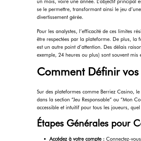
un mois, voire une année. L’objectif principal 
se le permettre, transformant ainsi le jeu d’une
divertissement gérée.
Pour les analystes, l’efficacité de ces limites r
être respectées par la plateforme. De plus, la f
est un autre point d’attention. Des délais rais
exemple, 24 heures ou plus) sont souvent mis 
Comment Définir vos L
Sur des plateformes comme Berriez Casino, le p
dans la section “Jeu Responsable” ou “Mon Compte
accessible et intuitif pour tous les joueurs, que
Étapes Générales pour Co
Accédez à votre compte :
Connectez-vous à