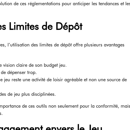
olution de ces réglementations pour anticiper les tendances et le
es Limites de Dépôt
s, l’utilisation des limites de dépôt offre plusieurs avantages
vision claire de son budget jeu.
 de dépenser trop.
 jeu reste une activité de loisir agréable et non une source de
es de jeu plus disciplinées.
’importance de ces outils non seulement pour la conformité, mai
s.
ngagement envers le Jeu