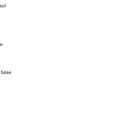
eut
de
e base
s