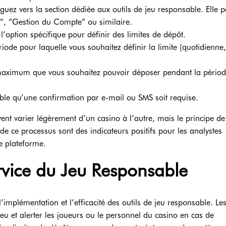
uez vers la section dédiée aux outils de jeu responsable. Elle p
”, “Gestion du Compte” ou similaire.
’option spécifique pour définir des limites de dépôt.
iode pour laquelle vous souhaitez définir la limite (quotidienne,
aximum que vous souhaitez pouvoir déposer pendant la pério
sible qu’une confirmation par e-mail ou SMS soit requise.
uvent varier légèrement d’un casino à l’autre, mais le principe d
de ce processus sont des indicateurs positifs pour les analystes
e plateforme.
rvice du Jeu Responsable
implémentation et l’efficacité des outils de jeu responsable. Le
eu et alerter les joueurs ou le personnel du casino en cas de