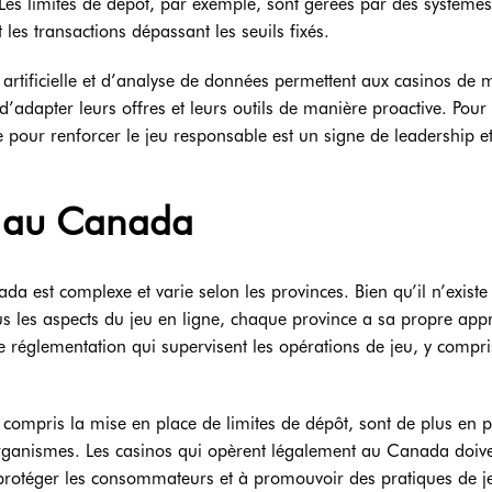
es limites de dépôt, par exemple, sont gérées par des systèmes
s transactions dépassant les seuils fixés.
 artificielle et d’analyse de données permettent aux casinos de 
adapter leurs offres et leurs outils de manière proactive. Pour 
te pour renforcer le jeu responsable est un signe de leadership e
e au Canada
a est complexe et varie selon les provinces. Bien qu’il n’existe
s les aspects du jeu en ligne, chaque province a sa propre app
 réglementation qui supervisent les opérations de jeu, y compri
 compris la mise en place de limites de dépôt, sont de plus en p
 organismes. Les casinos qui opèrent légalement au Canada doive
 protéger les consommateurs et à promouvoir des pratiques de j