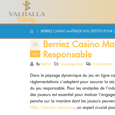
BERRIEZ CASINO MAÎTRISER VOS DÉPÔTS POUR 
Berriez Casino Maî
02
Responsable
Jun
By
Admin
Uncategorized
0 Comments
Dans le paysage dynamique du jeu en ligne cana
réglementations s’adaptent pour assurer la sécu
du jeu responsable. Pour les analystes de l’in
des joueurs est essentiel pour évaluer l’engagem
penche sur la manière dont les joueurs peuven
https://berriez-casino.ca
, un aspect crucial po