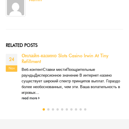
RELATED
POSTS
Онлайн-казино Slots Casino Irwin At Tiny
24
Refillment
Nov
Веб-контентСтавки местиПоощрительные
раундыДисперсионное значение В интернет-казино
существует широкий спектр принципов выплат. Гораздо
более необоснованных, чем эти. Ваша волатильность в
игровых...
read more