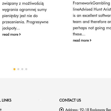
FrameworkGambling
związany z możliwością
lineAdvised Hunt Arist
wygrania ogromnej sumy
is an excellent softwa
pieniędzy jest nie do
team and therefore a
przecenienia. Progresywne
perhaps not going m
jackpoty...
these...
read more
read more
 LINKS
CONTACT US
e
Address:
92-18 Rockaway Bea