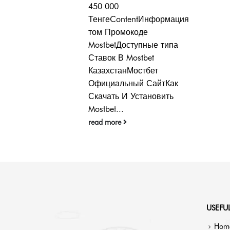
450 000
 certain
ТенгеContentИнформация
 virgin game
том Промокоде
MostbetДоступные типа
Ставок В Mostbet
КазахстанМостбет
Официальный СайтКак
Скачать И Установить
Mostbet...
read more
USEFUL
Hom