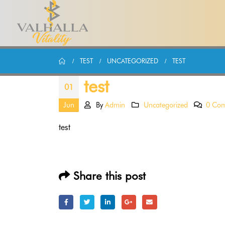
TEST
UNCATEGORIZED
TEST
test
01
Jun
By
Admin
Uncategorized
0 Co
test
Share this post