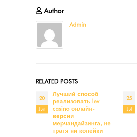
Author
Admin
RELATED
POSTS
L
Лучший способ
20
25
реализовать lev
rlopen vlot
casino онлайн-
Jun
Jul
binnen uur
версии
мерчандайзинга, не
ebel.com/ de
тратя ни копейки
methode,