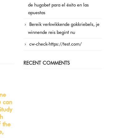
de hugobet para el éxito en las
apuestas
Bereik verkwikkende gokkriebels, je
winnende reis begint nu
cw-check-https://test.com/
RECENT COMMENTS
ine
Blackjack: La Strategia
От
26
10
u can
Essenziale per Vincere
за
Study
con OneTap
Роя
Jun
Jul
th
бе
Ciao appassionati del
 the
Отч
tavolo verde! Se anche tu
e,
Бес
ami l'adrenalina del