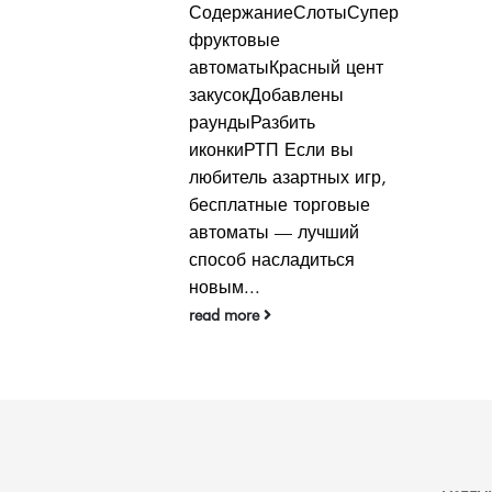
СодержаниеСлотыСупер
o. Om een
фруктовые
автоматыКрасный цент
закусокДобавлены
раундыРазбить
иконкиРТП Если вы
любитель азартных игр,
бесплатные торговые
автоматы — лучший
способ насладиться
новым...
read more