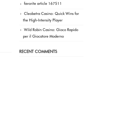
favorite article 167511
Cleobetra Casino: Quick Wins for
the High‑Intensity Player
Wild Robin Casino: Gioco Rapido
per il Giocatore Moderno
RECENT COMMENTS
Hur spelbeteendet i
Den
05
23
Sverige förändras
Spe
under stora
Ter
Jun
Apr
sportevenemang
Dju
Erf
IntroduktionUnder stora
Inle
sportevenemang, såsom VM