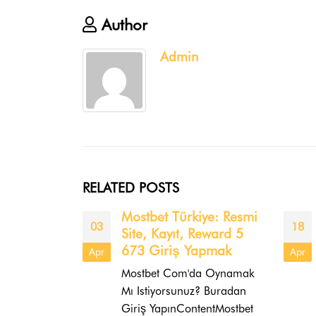
Author
Admin
RELATED
POSTS
or Men:
Mostbet Türkiye: Resmi
03
18
e N8ked
Site, Kayıt, Reward 5
673 Giriş Yapmak
Apr
Apr
Men:
Mostbet Com'da Oynamak
8ked
Mı Istiyorsunuz? Buradan
he
Giriş YapınContentMostbet