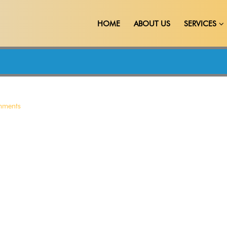
HOME
ABOUT US
SERVICES
mments