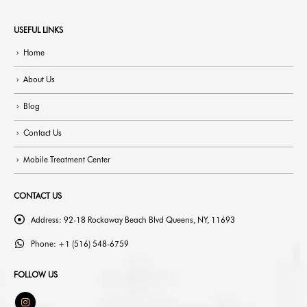
USEFUL LINKS
Home
About Us
Blog
Contact Us
Mobile Treatment Center
CONTACT US
Address:
92-18 Rockaway Beach Blvd Queens, NY, 11693
Phone:
+1 (516) 548-6759
FOLLOW US