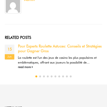
RELATED
POSTS
Pour Experts Roulette Astuces: Conseils et Stratégies
15
pour Gagner Gros
Jun
La roulette est l'un des jeux de casino les plus populaires et
emblématiques, offrant aux joueurs la possibilité de...
read more