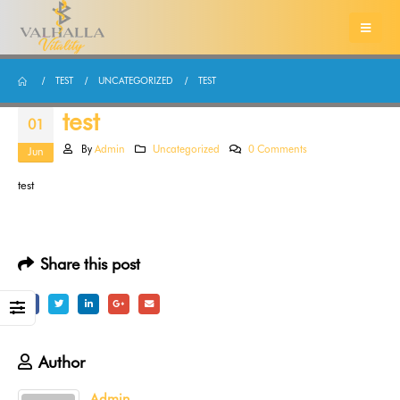
TEST
UNCATEGORIZED
TEST
test
01
By
Admin
Uncategorized
0 Comments
Jun
test
Share this post
Author
Admin