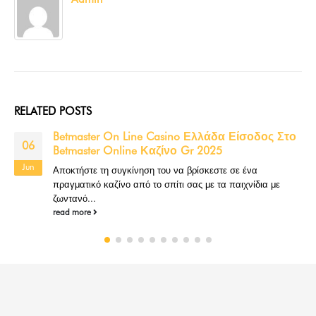
RELATED
POSTS
Betmaster On Line Casino Ελλάδα Είσοδος Στο
06
Betmaster Online Καζίνο Gr 2025
Jun
Αποκτήστε τη συγκίνηση του να βρίσκεστε σε ένα
πραγματικό καζίνο από το σπίτι σας με τα παιχνίδια με
ζωντανό...
read more