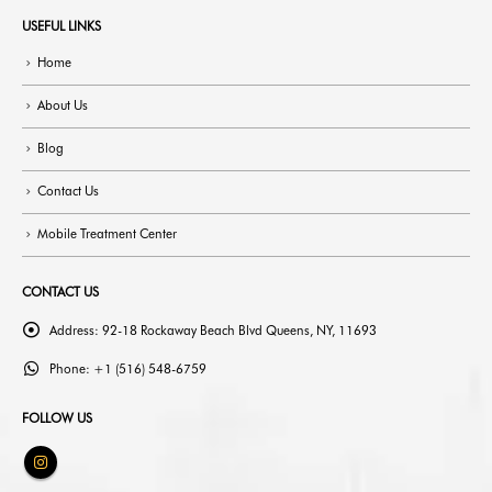
USEFUL LINKS
Home
About Us
Blog
Contact Us
Mobile Treatment Center
CONTACT US
Address:
92-18 Rockaway Beach Blvd Queens, NY, 11693
Phone:
+1 (516) 548-6759
FOLLOW US