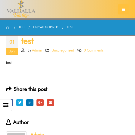
TEST
UNCATEGORIZED
TEST
test
01
By
Admin
Uncategorized
0 Comments
Jun
test
Share this post
Author
Admin