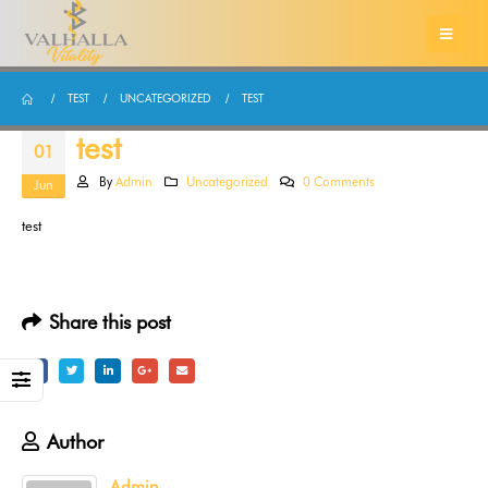
TEST
UNCATEGORIZED
TEST
test
01
By
Admin
Uncategorized
0 Comments
Jun
test
Share this post
Author
Admin