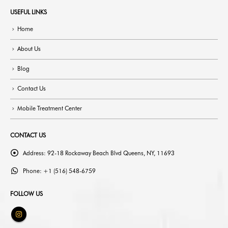
USEFUL LINKS
Home
About Us
Blog
Contact Us
Mobile Treatment Center
CONTACT US
Address:
92-18 Rockaway Beach Blvd Queens, NY, 11693
Phone:
+1 (516) 548-6759
FOLLOW US