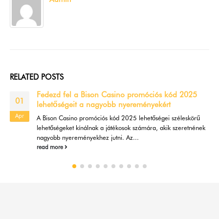
RELATED
POSTS
Fedezd fel a Bison Casino promóciós kód 2025
01
lehetőségeit a nagyobb nyereményekért
Apr
A Bison Casino promóciós kód 2025 lehetőségei széleskörű
lehetőségeket kínálnak a játékosok számára, akik szeretnének
nagyobb nyereményekhez jutni. Az...
read more