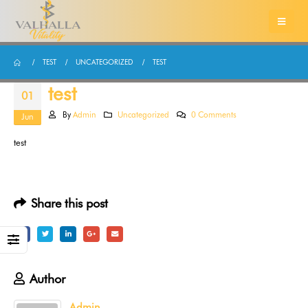
TEST
UNCATEGORIZED
TEST
test
01
By
Admin
Uncategorized
0 Comments
Jun
test
Share this post
Author
Admin