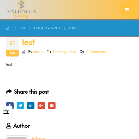
TEST
UNCATEGORIZED
TEST
test
01
By
Admin
Uncategorized
0 Comments
Jun
test
Share this post
Author
Admin