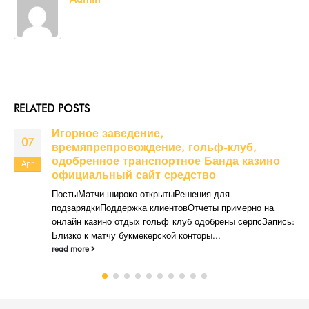
RELATED
POSTS
Игорное заведение,
07
времяпрепровождение, гольф-клуб,
одобренное транспортное Банда казино
Apr
официальный сайт средство
ПостыМатчи широко открытыРешения для
подзарядкиПоддержка клиентовОтчеты примерно на
онлайн казино отдых гольф-клуб одобрены серпсЗапись:
Близко к матчу букмекерской конторы...
read more