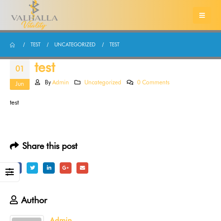
TEST
UNCATEGORIZED
TEST
test
01
By
Admin
Uncategorized
0 Comments
Jun
test
Share this post
Author
Admin