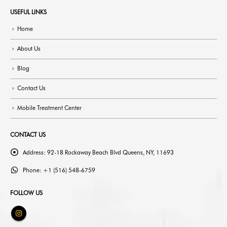
USEFUL LINKS
Home
About Us
Blog
Contact Us
Mobile Treatment Center
CONTACT US
Address:
92-18 Rockaway Beach Blvd Queens, NY, 11693
Phone:
+1 (516) 548-6759
FOLLOW US