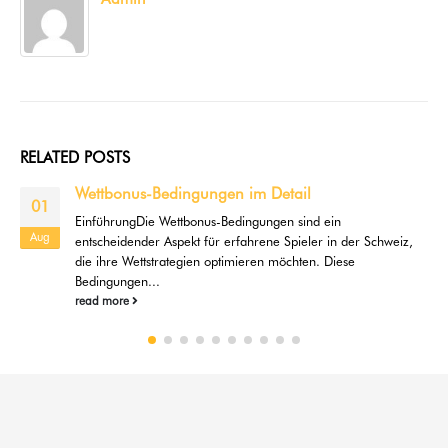
RELATED
POSTS
Wettbonus-Bedingungen im Detail
01
EinführungDie Wettbonus-Bedingungen sind ein
Aug
entscheidender Aspekt für erfahrene Spieler in der Schweiz,
die ihre Wettstrategien optimieren möchten. Diese
Bedingungen...
read more