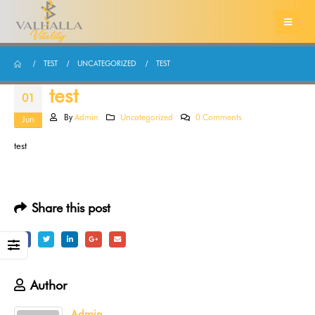
TEST
UNCATEGORIZED
TEST
test
01
By
Admin
Uncategorized
0 Comments
Jun
test
Share this post
Author
Admin