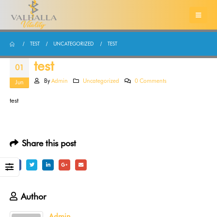
TEST
UNCATEGORIZED
TEST
test
01
By
Admin
Uncategorized
0 Comments
Jun
test
Share this post
Author
Admin