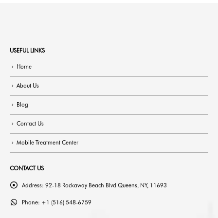
USEFUL LINKS
Home
About Us
Blog
Contact Us
Mobile Treatment Center
CONTACT US
Address:
92-18 Rockaway Beach Blvd Queens, NY, 11693
Phone:
+1 (516) 548-6759