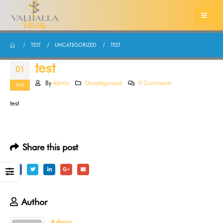
TEST
UNCATEGORIZED
TEST
test
01
By
Admin
Uncategorized
0 Comments
Jun
test
Share this post
Author
Admin