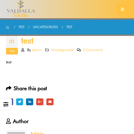
TEST
UNCATEGORIZED
TEST
test
01
By
Admin
Uncategorized
0 Comments
Jun
test
Share this post
Author
Admin