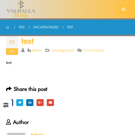
TEST
UNCATEGORIZED
TEST
test
01
By
Admin
Uncategorized
0 Comments
Jun
test
Share this post
Author
Admin