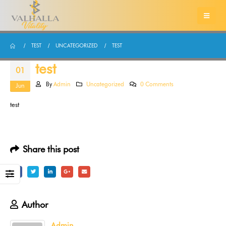
TEST
UNCATEGORIZED
TEST
test
01
By
Admin
Uncategorized
0 Comments
Jun
test
Share this post
Author
Admin