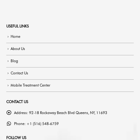
USEFUL LINKS
Home
About Us
Blog
Contact Us
Mobile Treatment Center
CONTACT US
Address:
92-18 Rockaway Beach Blvd Queens, NY, 11693
Phone:
+1 (516) 548-6759
FOLLOW US