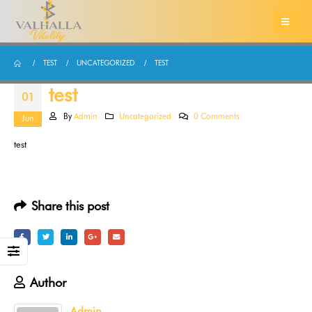
TEST
UNCATEGORIZED
TEST
test
01
By
Admin
Uncategorized
0 Comments
Jun
test
Share this post
Author
Admin