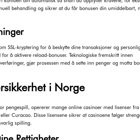
ert kontoen din automatisk så snart du oppfyller kravene, for ek
manuell behandling og sikrer at du får bonusen din umiddelbart, 
ninger
som SSL-kryptering for å beskytte dine transaksjoner og personli
 for å aktivere reload-bonuser. Teknologiske fremskritt innen
erføringer, gjør prosessen med å sette inn penger og motta bo
ersikkerhet i Norge
or pengespill, opererer mange online casinoer med lisenser fra
eller Curacao. Disse lisensene sikrer at casinoene følger streng
svarlig spilling.
ine Rettigheter