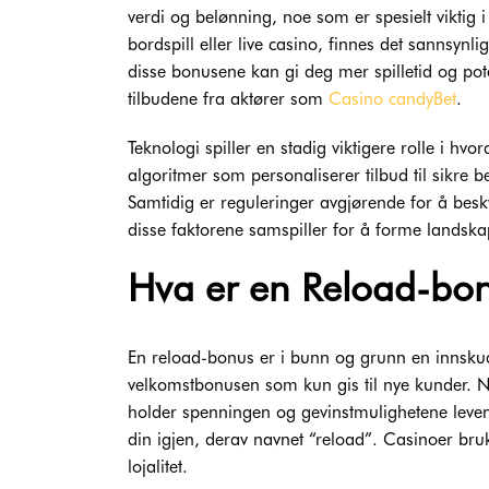
verdi og belønning, noe som er spesielt viktig
bordspill eller live casino, finnes det sannsyn
disse bonusene kan gi deg mer spilletid og pote
tilbudene fra aktører som
Casino candyBet
.
Teknologi spiller en stadig viktigere rolle i hv
algoritmer som personaliserer tilbud til sikre be
Samtidig er reguleringer avgjørende for å besky
disse faktorene samspiller for å forme landska
Hva er en Reload-bo
En reload-bonus er i bunn og grunn en innskudds
velkomstbonusen som kun gis til nye kunder. 
holder spenningen og gevinstmulighetene leven
din igjen, derav navnet “reload”. Casinoer bru
lojalitet.