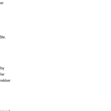
ler
åte.
lby
ler
rekker