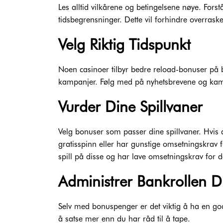
Les alltid vilkårene og betingelsene nøye. Fors
tidsbegrensninger. Dette vil forhindre overraske
Velg Riktig Tidspunkt
Noen casinoer tilbyr bedre reload-bonuser på b
kampanjer. Følg med på nyhetsbrevene og kampa
Vurder Dine Spillvaner
Velg bonuser som passer dine spillvaner. Hvis 
gratisspinn eller har gunstige omsetningskrav f
spill på disse og har lave omsetningskrav for 
Administrer Bankrollen D
Selv med bonuspenger er det viktig å ha en go
å satse mer enn du har råd til å tape.