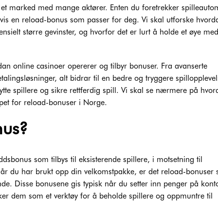
 i et marked med mange aktører. Enten du foretrekker spilleauto
ligvis en reload-bonus som passer for deg. Vi skal utforske hvord
nsielt større gevinster, og hvorfor det er lurt å holde et øye me
ordan online casinoer opererer og tilbyr bonuser. Fra avanserte
talingsløsninger, alt bidrar til en bedre og tryggere spillopplevel
tte spillere og sikre rettferdig spill. Vi skal se nærmere på hvo
pet for reload-bonuser i Norge.
nus?
bonus som tilbys til eksisterende spillere, i motsetning til
Når du har brukt opp din velkomstpakke, er det reload-bonuser
de. Disse bonusene gis typisk når du setter inn penger på kont
ker dem som et verktøy for å beholde spillere og oppmuntre til