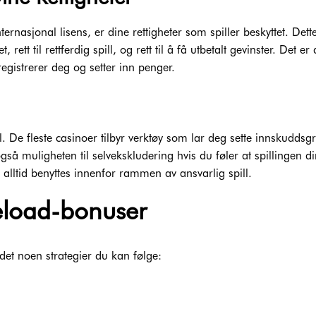
ernasjonal lisens, er dine rettigheter som spiller beskyttet. Dett
ett til rettferdig spill, og rett til å få utbetalt gevinster. Det er a
registrerer deg og setter inn penger.
. De fleste casinoer tilbyr verktøy som lar deg sette innskuddsgr
også muligheten til selvekskludering hvis du føler at spillingen di
alltid benyttes innenfor rammen av ansvarlig spill.
eload-bonuser
det noen strategier du kan følge: