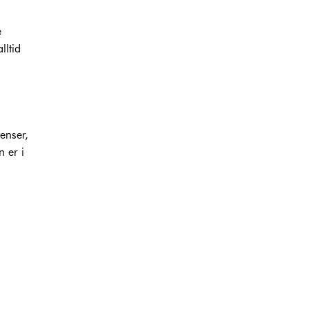
e
lltid
enser,
n er i