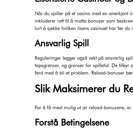
Når du spiller på et casino med en anerkjent int
inkluderer rett til å motta bonuser som beskrevet, r
lurt å sjekke hvilken lisens casinoet har før du 
Ansvarlig Spill
Reguleringer legger også vekt på ansvarlig spill
tapsgrenser, og grenser for spilletid. De tilbyr 
ferd med å bli et problem. Reload-bonuser bør 
Slik Maksimerer du R
For å få mest mulig ut av reload-bonusene, er 
Forstå Betingelsene