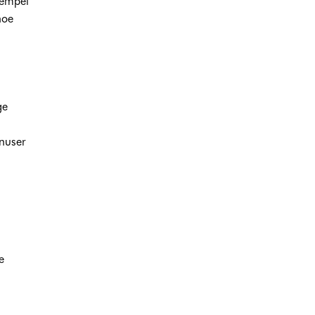
sempel
noe
ge
nuser
e