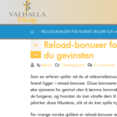
RELOAD-BONUSER FOR NORSKE SPILLERE SLIK 
Reload-bonuser for
01
du gevinsten
Jun
By
Admin
Uncategorized
0 Comments
Som en erfaren spiller vet du at velkomstbonus
Svaret ligger i reload-bonuser. Disse bonusene e
øke sjansene for gevinst uten å tømme lommeb
de fungerer, og hvordan du kan utnytte dem til
påvirker disse tilbudene, slik at du kan spille t
For mange norske spillere er reload-bonuser en 