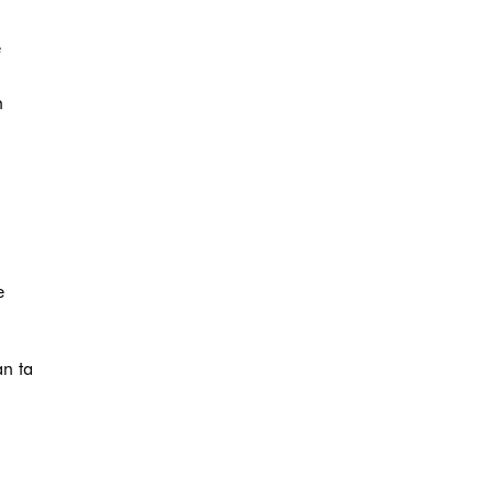
e
n
e
an ta