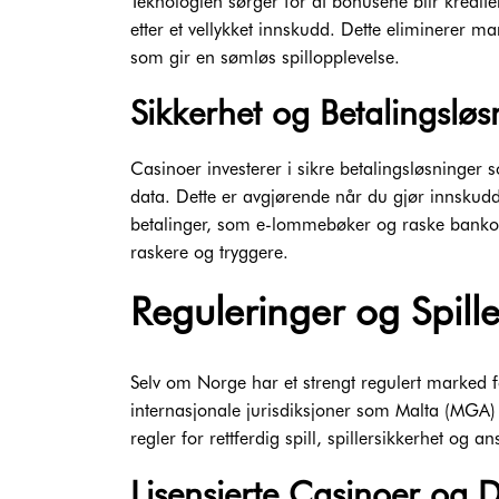
Teknologien sørger for at bonusene blir kredit
etter et vellykket innskudd. Dette eliminerer 
som gir en sømløs spillopplevelse.
Sikkerhet og Betalingsløs
Casinoer investerer i sikre betalingsløsninger 
data. Dette er avgjørende når du gjør innskudd
betalinger, som e-lommebøker og raske bankov
raskere og tryggere.
Reguleringer og Spill
Selv om Norge har et strengt regulert marked f
internasjonale jurisdiksjoner som Malta (MGA) 
regler for rettferdig spill, spillersikkerhet og an
Lisensierte Casinoer og D