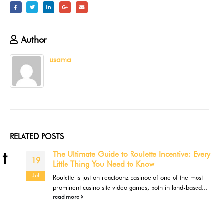
Author
usama
RELATED
POSTS
The Ultimate Guide to Roulette Incentive: Every
19
Little Thing You Need to Know
Jul
Roulette is just on reactoonz casinoe of one of the most
prominent casino site video games, both in land-based...
read more