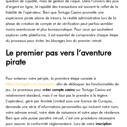
question de cupidité, mais de gestion de risque. Dans l’univers des jeux
d’argent en ligne, la rapidité des transactions est souvent le reflet de la
fiabilité de l’opérateur. Bien que Tortuga Casino promette une
expérience pirate pleine de trésors, la réalité administrative lors de la
phase de création de compte et de vérification peut parfois sembler
moins aventureuse et plus bureaucratique. Pour ceux qui souhaitent
explorer cette plateforme, il est essentiel de comprendre chaque étape
du processus pour éviter les blocages lors du premier retrait.
Le premier pas vers l’aventure
pirate
Pour entamer votre périple, la première étape consiste à
https://tortugafr.com/inscription
afin de débloquer les fonctionnalités de
jeu. Le processus pour
créer compte casino
sur Tortuga Casino est
relativement standard, mais il ne faut pas le prendre à la légère.
L’opérateur, géré par Annitak Limited sous une licence de Curaçao,
demande une série d’informations personnelles qui incluent votre nom,
votre adresse email, votre date de naissance et votre pays de résidence.
Bien que cela puisse paraître intrusif, c’est une procédure nécessaire
pour assurer la conformité réglementaire. Lors de votre
inscription