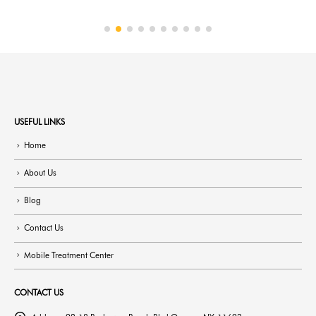
USEFUL LINKS
Home
About Us
Blog
Contact Us
Mobile Treatment Center
CONTACT US
Address:
92-18 Rockaway Beach Blvd Queens, NY, 11693
Phone:
+1 (516) 548-6759