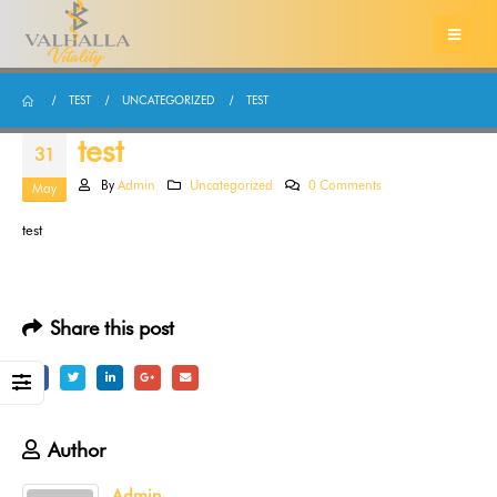
TEST
UNCATEGORIZED
TEST
test
31
By
Admin
Uncategorized
0 Comments
May
test
Share this post
Author
Admin