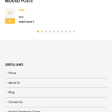
RELATED
POSTS
test
01
test
Jun
read more
USEFUL LINKS
Home
About Us
Blog
Contact Us
Mobile Treatment Center