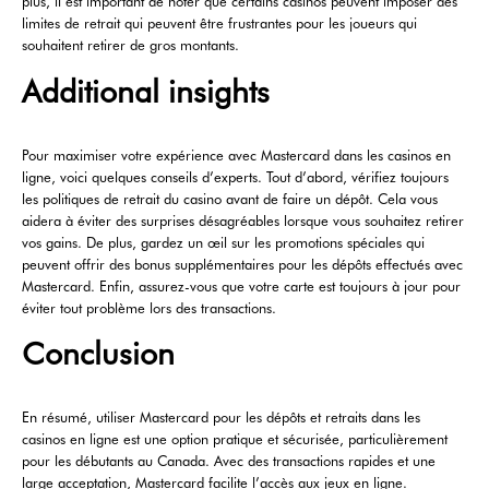
plus, il est important de noter que certains casinos peuvent imposer des
limites de retrait qui peuvent être frustrantes pour les joueurs qui
souhaitent retirer de gros montants.
Additional insights
Pour maximiser votre expérience avec Mastercard dans les casinos en
ligne, voici quelques conseils d’experts. Tout d’abord, vérifiez toujours
les politiques de retrait du casino avant de faire un dépôt. Cela vous
aidera à éviter des surprises désagréables lorsque vous souhaitez retirer
vos gains. De plus, gardez un œil sur les promotions spéciales qui
peuvent offrir des bonus supplémentaires pour les dépôts effectués avec
Mastercard. Enfin, assurez-vous que votre carte est toujours à jour pour
éviter tout problème lors des transactions.
Conclusion
En résumé, utiliser Mastercard pour les dépôts et retraits dans les
casinos en ligne est une option pratique et sécurisée, particulièrement
pour les débutants au Canada. Avec des transactions rapides et une
large acceptation, Mastercard facilite l’accès aux jeux en ligne.