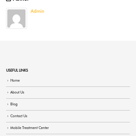
Admin
USEFUL LINKS
Home
About Us
Blog
Contact Us
Mobile Treatment Center