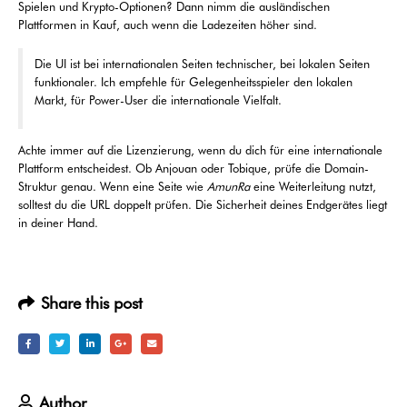
Spielen und Krypto-Optionen? Dann nimm die ausländischen
Plattformen in Kauf, auch wenn die Ladezeiten höher sind.
Die UI ist bei internationalen Seiten technischer, bei lokalen Seiten
funktionaler. Ich empfehle für Gelegenheitsspieler den lokalen
Markt, für Power-User die internationale Vielfalt.
Achte immer auf die Lizenzierung, wenn du dich für eine internationale
Plattform entscheidest. Ob Anjouan oder Tobique, prüfe die Domain-
Struktur genau. Wenn eine Seite wie
AmunRa
eine Weiterleitung nutzt,
solltest du die URL doppelt prüfen. Die Sicherheit deines Endgerätes liegt
in deiner Hand.
Share this post
Author