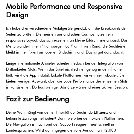
Mobile Performance und Responsive
Design
Ich habe drei verschiedene Mobilgeräte genutzt, um die Breakpoints der
Seiten zu prüfen. Die meisten ausländischen Casinos nutzen ein
responsives Layout, das sich exzellent an kleine Bildschirme anpasst. Das
Menü wandert in ein “Hamburger-Icon” am linken Rand, die Suchleiste
bleibt immer fixiert am oberen Bildschirmrand. Das ist gut durchdacht.
Einige internationale Anbieter scheitern jedoch bei der Integration von
Drittanbieter-Slots. Wenn das Spiel nicht schnell genug in den iFrame
lädt, wirkt die App instabil. Lokale Plattformen wirken hier robuster. Sie
bieten weniger Auswahl, aber die Lade-Performance der einzelnen Slots
ist konsistenter. Du hast weniger Abstürze während einer aktiven Session.
Fazit zur Bedienung
Deine Wahl hängt von deiner Priorität ab. Suchst du Effizienz und
bekannte Zahlungsmethoden? Dann bleib bei den lokalen Plattformen.
Die Navigation ist flach und der Support reagiert meist schnell in
Landessprachen. Willst du hingegen die volle Auswahl an 12.000