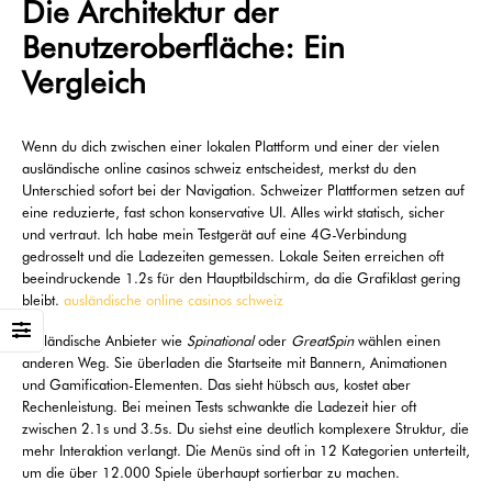
Die Architektur der
Benutzeroberfläche: Ein
Vergleich
Wenn du dich zwischen einer lokalen Plattform und einer der vielen
ausländische online casinos schweiz entscheidest, merkst du den
Unterschied sofort bei der Navigation. Schweizer Plattformen setzen auf
eine reduzierte, fast schon konservative UI. Alles wirkt statisch, sicher
und vertraut. Ich habe mein Testgerät auf eine 4G-Verbindung
gedrosselt und die Ladezeiten gemessen. Lokale Seiten erreichen oft
beeindruckende 1.2s für den Hauptbildschirm, da die Grafiklast gering
bleibt.
ausländische online casinos schweiz
Ausländische Anbieter wie
Spinational
oder
GreatSpin
wählen einen
anderen Weg. Sie überladen die Startseite mit Bannern, Animationen
und Gamification-Elementen. Das sieht hübsch aus, kostet aber
Rechenleistung. Bei meinen Tests schwankte die Ladezeit hier oft
zwischen 2.1s und 3.5s. Du siehst eine deutlich komplexere Struktur, die
mehr Interaktion verlangt. Die Menüs sind oft in 12 Kategorien unterteilt,
um die über 12.000 Spiele überhaupt sortierbar zu machen.