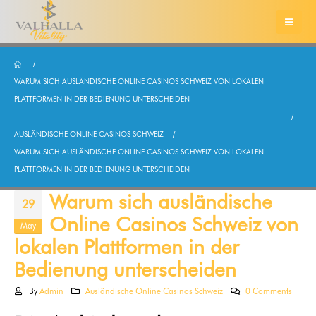
WARUM SICH AUSLÄNDISCHE ONLINE CASINOS SCHWEIZ VON LOKALEN
PLATTFORMEN IN DER BEDIENUNG UNTERSCHEIDEN
AUSLÄNDISCHE ONLINE CASINOS SCHWEIZ
WARUM SICH AUSLÄNDISCHE ONLINE CASINOS SCHWEIZ VON LOKALEN
PLATTFORMEN IN DER BEDIENUNG UNTERSCHEIDEN
Warum sich ausländische
29
Online Casinos Schweiz von
May
lokalen Plattformen in der
Bedienung unterscheiden
By
Admin
Ausländische Online Casinos Schweiz
0 Comments