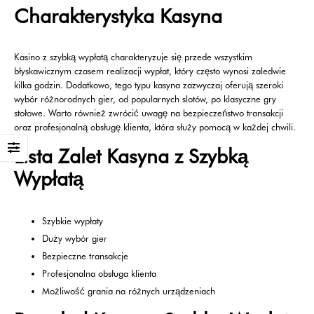
Charakterystyka Kasyna
Kasino z szybką wypłatą charakteryzuje się przede wszystkim
błyskawicznym czasem realizacji wypłat, który często wynosi zaledwie
kilka godzin. Dodatkowo, tego typu kasyna zazwyczaj oferują szeroki
wybór różnorodnych gier, od popularnych slotów, po klasyczne gry
stołowe. Warto również zwrócić uwagę na bezpieczeństwo transakcji
oraz profesjonalną obsługę klienta, która służy pomocą w każdej chwili.
Lista Zalet Kasyna z Szybką
Wypłatą
Szybkie wypłaty
Duży wybór gier
Bezpieczne transakcje
Profesjonalna obsługa klienta
Możliwość grania na różnych urządzeniach