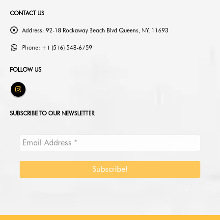
CONTACT US
Address:
92-18 Rockaway Beach Blvd Queens, NY, 11693
Phone:
+1 (516) 548-6759
FOLLOW US
SUBSCRIBE TO OUR NEWSLETTER