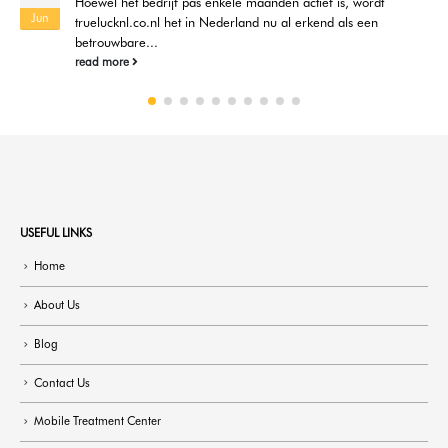
Hoewel het bedrijf pas enkele maanden actief is, wordt
Jun
truelucknl.co.nl het in Nederland nu al erkend als een
betrouwbare...
read more
USEFUL LINKS
Home
About Us
Blog
Contact Us
Mobile Treatment Center