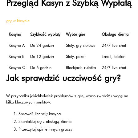
Przegląd Kasyn z Szybką Wypłatą
gry w kasynie
Kasyno
Szybkość wypłaty
Wybór gier
Obsługa klienta
Kasyno A
Do 24 godzin
Sloty, gry stołowe
24/7 live chat
Kasyno B
Do 12 godzin
Sloty, poker
Email, telefon
Kasyno C
Do 6 godzin
Blackjack, ruletka
24/7 live chat
Jak sprawdzić uczciwość gry?
W przypadku jakichkolwiek problemów z grą, warto zwrócić uwagę na
kilka kluczowych punktów:
Sprawdź licencję kasyna
Skontaktuj się z obsługą klienta
Przeczytaj opinie innych graczy