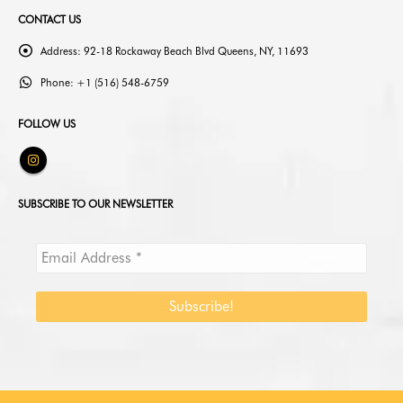
CONTACT US
Address:
92-18 Rockaway Beach Blvd Queens, NY, 11693
Phone:
+1 (516) 548-6759
FOLLOW US
SUBSCRIBE TO OUR NEWSLETTER