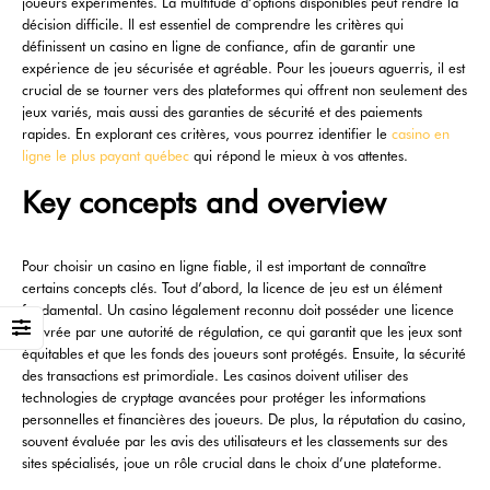
joueurs expérimentés. La multitude d’options disponibles peut rendre la
décision difficile. Il est essentiel de comprendre les critères qui
définissent un casino en ligne de confiance, afin de garantir une
expérience de jeu sécurisée et agréable. Pour les joueurs aguerris, il est
crucial de se tourner vers des plateformes qui offrent non seulement des
jeux variés, mais aussi des garanties de sécurité et des paiements
rapides. En explorant ces critères, vous pourrez identifier le
casino en
ligne le plus payant québec
qui répond le mieux à vos attentes.
Key concepts and overview
Pour choisir un casino en ligne fiable, il est important de connaître
certains concepts clés. Tout d’abord, la licence de jeu est un élément
fondamental. Un casino légalement reconnu doit posséder une licence
délivrée par une autorité de régulation, ce qui garantit que les jeux sont
équitables et que les fonds des joueurs sont protégés. Ensuite, la sécurité
des transactions est primordiale. Les casinos doivent utiliser des
technologies de cryptage avancées pour protéger les informations
personnelles et financières des joueurs. De plus, la réputation du casino,
souvent évaluée par les avis des utilisateurs et les classements sur des
sites spécialisés, joue un rôle crucial dans le choix d’une plateforme.