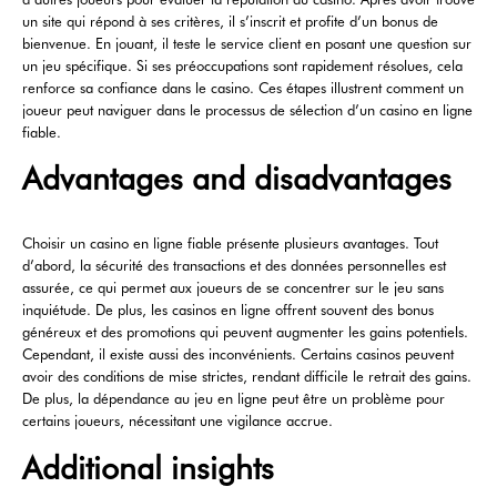
un site qui répond à ses critères, il s’inscrit et profite d’un bonus de
bienvenue. En jouant, il teste le service client en posant une question sur
un jeu spécifique. Si ses préoccupations sont rapidement résolues, cela
renforce sa confiance dans le casino. Ces étapes illustrent comment un
joueur peut naviguer dans le processus de sélection d’un casino en ligne
fiable.
Advantages and disadvantages
Choisir un casino en ligne fiable présente plusieurs avantages. Tout
d’abord, la sécurité des transactions et des données personnelles est
assurée, ce qui permet aux joueurs de se concentrer sur le jeu sans
inquiétude. De plus, les casinos en ligne offrent souvent des bonus
généreux et des promotions qui peuvent augmenter les gains potentiels.
Cependant, il existe aussi des inconvénients. Certains casinos peuvent
avoir des conditions de mise strictes, rendant difficile le retrait des gains.
De plus, la dépendance au jeu en ligne peut être un problème pour
certains joueurs, nécessitant une vigilance accrue.
Additional insights