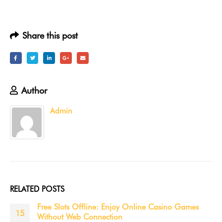
Share this post
Author
Admin
RELATED
POSTS
Free Slots Offline: Enjoy Online Casino Games
15
Without Web Connection