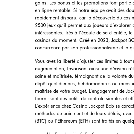
gains. Les bonus et les promotions font partie 
en ligne rentable. Si notre équipe avait des dou
rapidement disparu, car la découverte du casin
2500 jeux qu’il permet aux joueurs d’explorer
intéressantes. Très à l’écoute de sa clientèle,
casinos du moment. Créé en 2023, Jackpot BOB
concurrence par son professionnalisme et la qu
Vous avez la liberté d’ajuster ces limites à to
augmentation, favorisant ainsi une décision réfl
saine et maîtrisée, témoignant de la volonté du
dépôt quotidiennes, hebdomadaires ou mensuel
maîtrise de votre budget. L’engagement de Jac
fournissant des outils de contrôle simples et e
L’expérience chez Casino Jackpot Bob se caract
méthodes de paiement et de leurs délais, avec r
(BTC) ou l’Ethereum (ETH) sont traités en quelq