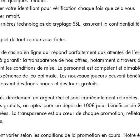
yé en quelques minutes.
r votre identifiant pour vérification chaque fois que cela vous
r retrait.
rnières technologies de cryptage SSL, assurant la confidentialité
et de tout ce que vous faites.
de casino en ligne qui répond parfaitement aux attentes de l’èr
 garantir la transparence de nos offres, notamment à travers 
nant les conditions de mise. Le personnel est compétent et aimabl
 expérience de jeu optimale. Les nouveaux joueurs peuvent bénéfi
ouvent des fonds bonus et des tours gratuits.
tés directement en argent réel et sont immédiatement retirables.
 gratuits, ou optez pour un dépôt de 100€ pour bénéficier de 
nées. La transparence est au cœur de chaque promotion, refléta
s.
ent varier selon les conditions de la promotion en cours. Notre 