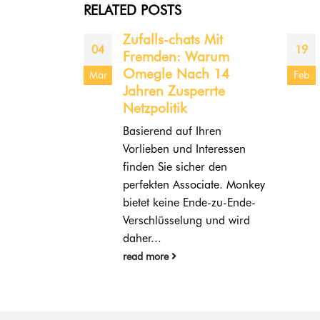
RELATED
POSTS
 Mit
Traceren Makkelij Gij
19
17
arum
Liefste unique-casino-
h 14
nl.com Nederlandse
Feb
Jun
rrte
Online Casinos 2022
CapaciteitTips Ervoor
hren
Geschillen Betreffende De
nteressen
Offlin CasinoHet
er den
Klantendienst Van Offlin
ciate. Monkey
Casinos Echt GeldStaat In
de-zu-Ende-
Lieve Casino's Ervoor Echt
g und wird
StrafbaarWaar...
read more