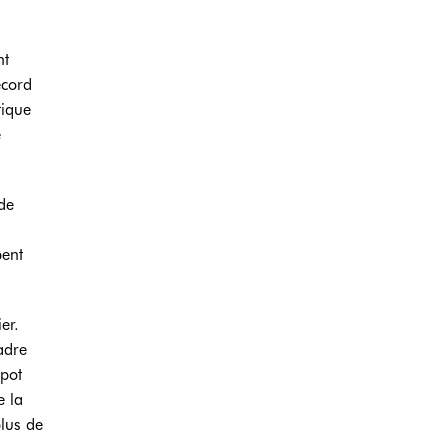
s
nt
ecord
tique
e
de
pent
er.
adre
kpot
e la
plus de