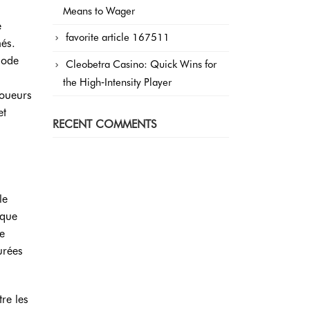
Means to Wager
e
favorite article 167511
nés.
mode
Cleobetra Casino: Quick Wins for
the High‑Intensity Player
joueurs
et
RECENT COMMENTS
le
ique
e
urées
re les