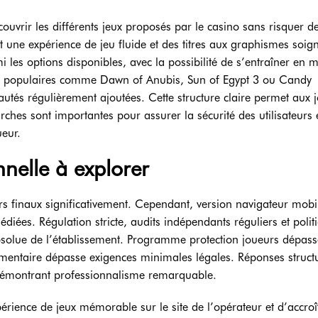
uvrir les différents jeux proposés par le casino sans risquer d
it une expérience de jeu fluide et des titres aux graphismes soig
i les options disponibles, avec la possibilité de s’entraîner en 
res populaires comme Dawn of Anubis, Sun of Egypt 3 ou Candy
eautés régulièrement ajoutées. Cette structure claire permet aux 
hes sont importantes pour assurer la sécurité des utilisateurs 
eur.
nelle à explorer
urs finaux significativement. Cependant, version navigateur mobi
iées. Régulation stricte, audits indépendants réguliers et polit
absolue de l’établissement. Programme protection joueurs dépass
ementaire dépasse exigences minimales légales. Réponses struct
démontrant professionnalisme remarquable.
érience de jeux mémorable sur le site de l’opérateur et d’accroît