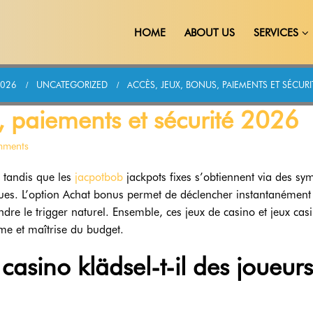
HOME
ABOUT US
SERVICES
2026
UNCATEGORIZED
ACCÈS, JEUX, BONUS, PAIEMENTS ET SÉCURI
, paiements et sécurité 2026
mments
 tandis que les
jacpotbob
jackpots fixes s’obtiennent via des sy
es. L’option Achat bonus permet de déclencher instantanément 
ndre le trigger naturel. Ensemble, ces jeux de casino et jeux cas
hme et maîtrise du budget.
asino klädsel-t-il des joueurs