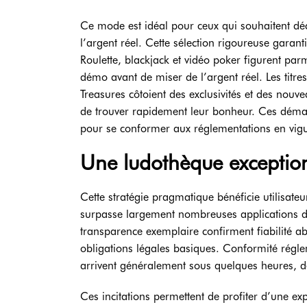
Ce mode est idéal pour ceux qui souhaitent déco
l’argent réel. Cette sélection rigoureuse garant
Roulette, blackjack et vidéo poker figurent parm
démo avant de miser de l’argent réel. Les tit
Treasures côtoient des exclusivités et des nouv
de trouver rapidement leur bonheur. Ces démarc
pour se conformer aux réglementations en vigu
Une ludothèque exception
Cette stratégie pragmatique bénéficie utilisate
surpasse largement nombreuses applications déd
transparence exemplaire confirment fiabilité 
obligations légales basiques. Conformité régl
arrivent généralement sous quelques heures, 
Ces incitations permettent de profiter d’une exp