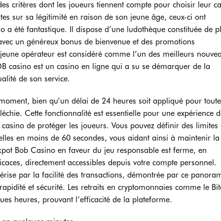
des critères dont les joueurs tiennent compte pour choisir leur c
tes sur sa légitimité en raison de son jeune âge, ceux-ci ont
o a été fantastique. Il dispose d’une ludothèque constituée de p
 avec un généreux bonus de bienvenue et des promotions
 le jeune opérateur est considéré comme l’un des meilleurs nouve
 casino est un casino en ligne qui a su se démarquer de la
alité de son service.
ut moment, bien qu’un délai de 24 heures soit appliqué pour toute
échie. Cette fonctionnalité est essentielle pour une expérience d
 casino de protéger les joueurs. Vous pouvez définir des limites
les en moins de 60 secondes, vous aidant ainsi à maintenir la
kpot Bob Casino en faveur du jeu responsable est ferme, en
fficaces, directement accessibles depuis votre compte personnel.
érise par la facilité des transactions, démontrée par ce panora
apidité et sécurité. Les retraits en cryptomonnaies comme le Bit
ues heures, prouvant l’efficacité de la plateforme.