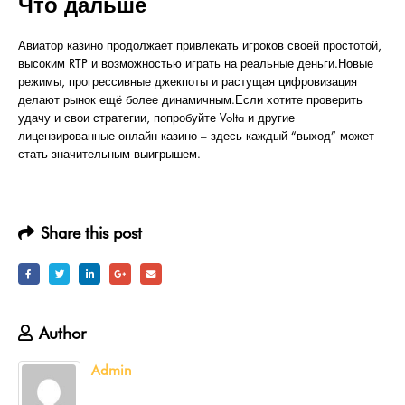
Что дальше
Авиатор казино продолжает привлекать игроков своей простотой,
высоким RTP и возможностью играть на реальные деньги.Новые
режимы, прогрессивные джекпоты и растущая цифровизация
делают рынок ещё более динамичным.Если хотите проверить
удачу и свои стратегии, попробуйте Volta и другие
лицензированные онлайн‑казино – здесь каждый “выход” может
стать значительным выигрышем.
Share this post
Author
Admin