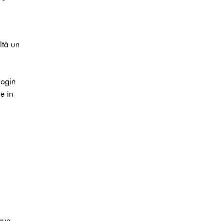
ltà un
login
e in
que