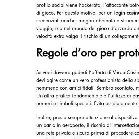
profilo social viene hackerato, l’attaccante po
di gioco. Per questo motivo, per un
login casin
credenziali uniche, magari abbinato a strumen
viaggio, ma nel mondo del gioco d’azzardo onli
velocità extra valga il rischio di un collegamento
Regole d’oro per prot
Se vuoi davvero goderti l’offerta di Verde Casino
devi agire come un vero professionista della si
nemmeno con amici fidati. Sembra scontato, ma
Un’altra pratica fondamentale è l’utilizzo di p
numeri e simboli speciali. Evita assolutamente 
Inoltre, presta sempre attenzione al dispositivo
un bar o in aeroporto, il rischio di intercettazi
una rete privata e sicura prima di procedere con