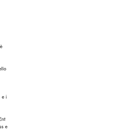
 è
ello
 e i
Ent
ss e