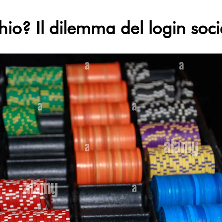
hio? Il dilemma del login soci