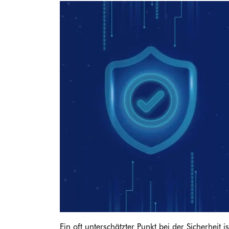
Ein oft unterschätzter Punkt bei der Sicherhei