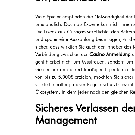
Viele Spieler empfinden die Notwendigkeit d
umständlich. Doch als Experte kann ich Ihnen sa
Die Lizenz aus Curaçao verpflichtet den Betrei
und später eine Auszahlung beantragen, wird e
sicher, dass wirklich Sie auch der Inhaber des 
Verbindung zwischen der
Casino Anmeldung
un
geht hierbei nicht um Misstrauen, sondern um d
Gelder nur an die rechtmäßigen Eigentümer f
von bis zu 5.000€ erzielen, möchten Sie sicher
strikte Einhaltung dieser Regeln schützt sowohl 
Ökosystem, in dem jeder nach den gleichen Reg
Sicheres Verlassen de
Management