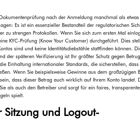
er Dokumentenprüfung nach der Anmeldung manchmal als etwas
gen: Es ist ein essenzieller Bestandteil der regulatorischen Sich
ber zu strengen Protokollen. Wenn Sie sich zum ersten Mal einl
ine KYC-Prüfung (Know Your Customer) durchgeführt. Dies stell
Kontos sind und keine Identitätsdiebstähle stattfinden können. D
d der späteren Verifizierung ist Ihr größter Schutz gegen Betrug
ie Einhaltung internationaler Standards, die sicherstellen, dass
ließen. Wenn Sie beispielsweise Gewinne aus dem großzügigen 
 sein, dass dieser Betrag auch wirklich auf Ihrem Konto landet. 
Sie als auch den Betreiber und sorgt für ein faires, transparente
eln spielt.
r Sitzung und Logout-