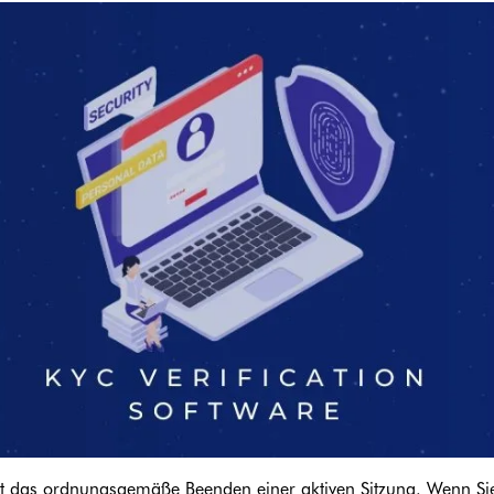
t ist das ordnungsgemäße Beenden einer aktiven Sitzung. Wenn Si