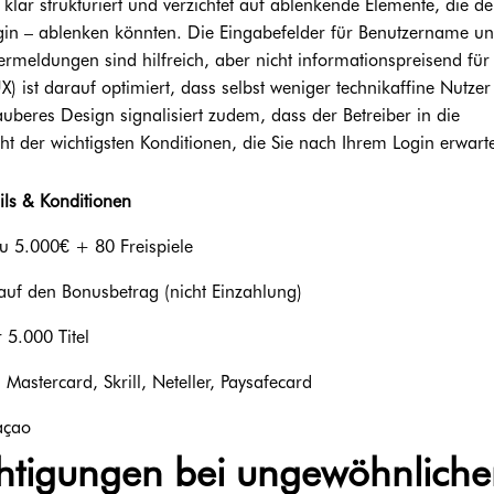
klar strukturiert und verzichtet auf ablenkende Elemente, die d
ogin – ablenken könnten. Die Eingabefelder für Benutzername u
lermeldungen sind hilfreich, aber nicht informationspreisend für
X) ist darauf optimiert, dass selbst weniger technikaffine Nutze
beres Design signalisiert zudem, dass der Betreiber in die
sicht der wichtigsten Konditionen, die Sie nach Ihrem Login erwart
ils & Konditionen
zu 5.000€ + 80 Freispiele
auf den Bonusbetrag (nicht Einzahlung)
 5.000 Titel
, Mastercard, Skrill, Neteller, Paysafecard
açao
ichtigungen bei ungewöhnlich