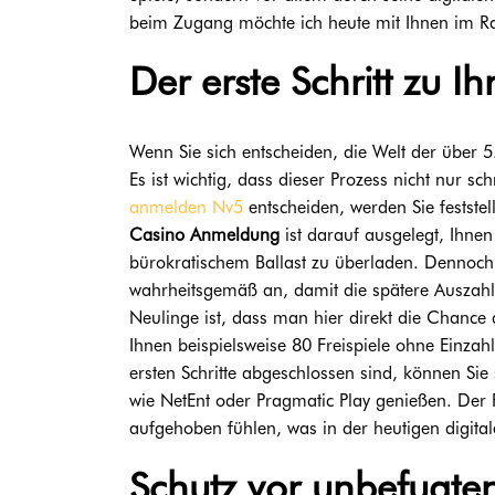
beim Zugang möchte ich heute mit Ihnen im R
Der erste Schritt zu I
Wenn Sie sich entscheiden, die Welt der über 5.
Es ist wichtig, dass dieser Prozess nicht nur sc
anmelden Nv5
entscheiden, werden Sie feststel
Casino Anmeldung
ist darauf ausgelegt, Ihne
bürokratischem Ballast zu überladen. Dennoch 
wahrheitsgemäß an, damit die spätere Auszahlun
Neulinge ist, dass man hier direkt die Chance 
Ihnen beispielsweise 80 Freispiele ohne Einzah
ersten Schritte abgeschlossen sind, können Sie
wie NetEnt oder Pragmatic Play genießen. Der Pr
aufgehoben fühlen, was in der heutigen digitale
Schutz vor unbefugten