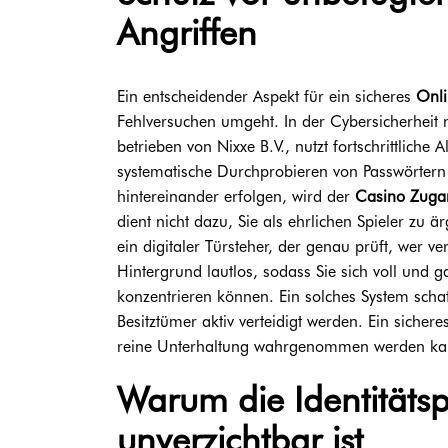
Angriffen
Ein entscheidender Aspekt für ein sicheres
Onli
Fehlversuchen umgeht. In der Cybersicherheit 
betrieben von Nixxe B.V., nutzt fortschrittlic
systematische Durchprobieren von Passwörtern 
hintereinander erfolgen, wird der
Casino Zuga
dient nicht dazu, Sie als ehrlichen Spieler zu 
ein digitaler Türsteher, der genau prüft, wer v
Hintergrund lautlos, sodass Sie sich voll und g
konzentrieren können. Ein solches System schaff
Besitztümer aktiv verteidigt werden. Ein siche
reine Unterhaltung wahrgenommen werden kann,
Warum die Identitätsp
unverzichtbar ist