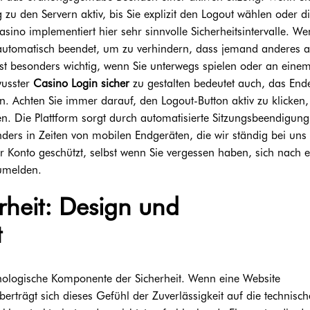
zu den Servern aktiv, bis Sie explizit den Logout wählen oder d
asino implementiert hier sehr sinnvolle Sicherheitsintervalle. We
ng automatisch beendet, um zu verhindern, dass jemand anderes 
 ist besonders wichtig, wenn Sie unterwegs spielen oder an eine
wusster
Casino Login sicher
zu gestalten bedeutet auch, das End
n. Achten Sie immer darauf, den Logout-Button aktiv zu klicken,
en. Die Plattform sorgt durch automatisierte Sitzungsbeendigung
nders in Zeiten von mobilen Endgeräten, die wir ständig bei uns
hr Konto geschützt, selbst wenn Sie vergessen haben, sich nach e
umelden.
erheit: Design und
t
ychologische Komponente der Sicherheit. Wenn eine Website
erträgt sich dieses Gefühl der Zuverlässigkeit auf die technisc