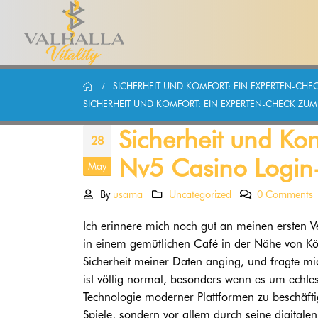
SICHERHEIT UND KOMFORT: EIN EXPERTEN-CH
SICHERHEIT UND KOMFORT: EIN EXPERTEN-CHECK ZU
Sicherheit und Ko
28
Nv5 Casino Login
May
By
usama
Uncategorized
0 Comments
Ich erinnere mich noch gut an meinen ersten 
in einem gemütlichen Café in der Nähe von Köl
Sicherheit meiner Daten anging, und fragte mic
ist völlig normal, besonders wenn es um echtes
Technologie moderner Plattformen zu beschäftig
Spiele, sondern vor allem durch seine digitalen