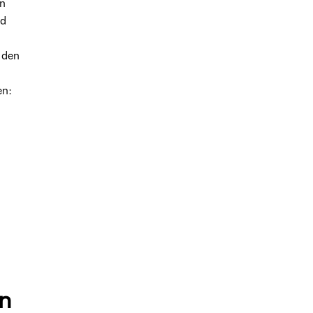
en
nd
r den
en:
en