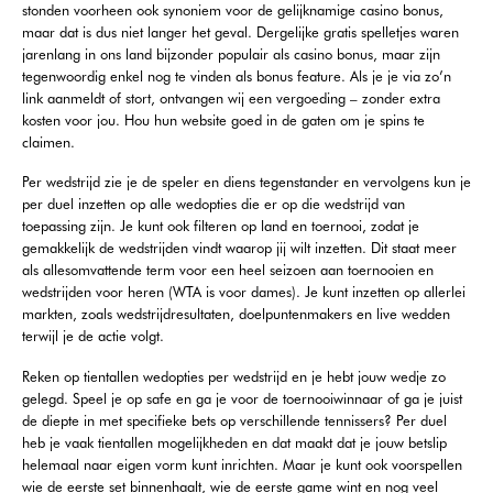
stonden voorheen ook synoniem voor de gelijknamige casino bonus,
maar dat is dus niet langer het geval. Dergelijke gratis spelletjes waren
jarenlang in ons land bijzonder populair als casino bonus, maar zijn
tegenwoordig enkel nog te vinden als bonus feature. Als je je via zo’n
link aanmeldt of stort, ontvangen wij een vergoeding – zonder extra
kosten voor jou. Hou hun website goed in de gaten om je spins te
claimen.
Per wedstrijd zie je de speler en diens tegenstander en vervolgens kun je
per duel inzetten op alle wedopties die er op die wedstrijd van
toepassing zijn. Je kunt ook filteren op land en toernooi, zodat je
gemakkelijk de wedstrijden vindt waarop jij wilt inzetten. Dit staat meer
als allesomvattende term voor een heel seizoen aan toernooien en
wedstrijden voor heren (WTA is voor dames). Je kunt inzetten op allerlei
markten, zoals wedstrijdresultaten, doelpuntenmakers en live wedden
terwijl je de actie volgt.
Reken op tientallen wedopties per wedstrijd en je hebt jouw wedje zo
gelegd. Speel je op safe en ga je voor de toernooiwinnaar of ga je juist
de diepte in met specifieke bets op verschillende tennissers? Per duel
heb je vaak tientallen mogelijkheden en dat maakt dat je jouw betslip
helemaal naar eigen vorm kunt inrichten. Maar je kunt ook voorspellen
wie de eerste set binnenhaalt, wie de eerste game wint en nog veel