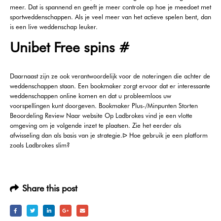
meer. Dat is spannend en geeft je meer controle op hoe je meedoet met
sportweddenschappen. Als je veel meer van het actieve spelen bent, dan
is een live weddenschap leuker.
Unibet Free spins #
Daarnaast zijn ze ook verantwoordelijk voor de noteringen die achter de
weddenschappen staan. Een bookmaker zorgt ervoor dat er interessante
weddenschappen online komen en dat u probleemloos uw
voorspellingen kunt doorgeven. Bookmaker Plus-/Minpunten Storten
Beoordeling Review Naar website Op Ladbrokes vind je een vlotte
omgeving om je volgende inzet te plaatsen. Zie het eerder als
afwisseling dan als basis van je strategie.ᐅ Hoe gebruik je een platform
zoals Ladbrokes slim?
Share this post