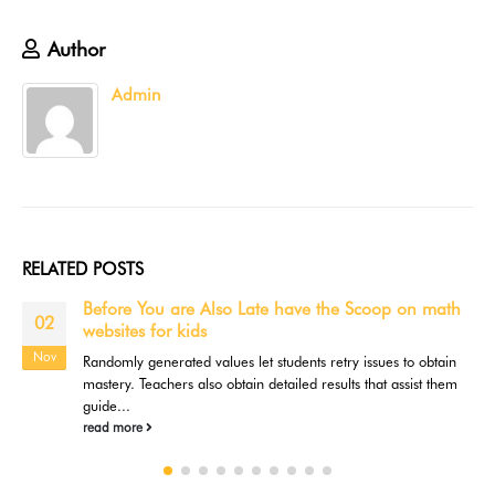
Author
Admin
RELATED
POSTS
Before You are Also Late have the Scoop on math
02
websites for kids
Nov
Randomly generated values let students retry issues to obtain
mastery. Teachers also obtain detailed results that assist them
guide...
read more