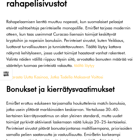
rahapelisivustot
Rahapelaamisen kenttä muuttuu nopeasti, kun suomalaiset pelaajat
etsivät vaihtoehtoja perinteiselle monopolille. EmirBet tarjoaa modernin
otteen, kun taas useimmat Curacao-lisenssin toimijat keskittyvät
kryptoihin ja nopeisiin bonuksiin. Perinteiset sivustot, kuten Veikkaus,
luottavat turvallisuuteen ja tunnistettavuuteen. Täältä löytyy kattava
näkymä kehitykseen, jossa uudet toimijat haastavat vanhat rakenteet.
Valinta näiden välillä riippuu täysin siitä, arvostatko bonusten määrää vai
sääntelyn tuomaa perinteistä vakautta.
täältä löytyy
7 Parasta Uutta Kasinoa, Jotka Todella Maksavat Voittosi
Bonukset ja kierrätysvaatimukset
EmirBet erottuu edukseen tarjoamalla houkuttelevia match-bonuksia,
jotka usein ylittävät markkinoiden keskiarvon. Vertailussa 30–40-
kertainen kierrätysvaatimus on alan yleinen standardi, mutta uudet
toimijat pyrkivät aktiivisesti laskemaan näitä lukuja 20–25-kertaiseksi.
Perinteiset sivustot pitävät bonustarjontansa maltillisempana, priorisoiden
samalla pelien saatavuutta ja vastuullisuutta. EmirBetin korkeampi