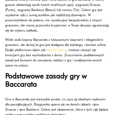
gracze obstawiają wynik trzech możliwych opcji: wygranej Gracza
(Punto), wygranej Bankiera (Banco) lub remisu (Tie). Celem gry jest
uzyskanie ręki z sumą punktów jak najbliższą dziewięciu. W
przeciwieństwie do pokera, nie rywalizujesz bezpośrednio z innymi
graczami, ale raczej przeciwko krupierowi, a Twoje decyzje ograniczają
się do wyboru zakładu.
Wiele osób kojarzy Baccarata z luksusowymi kasynami i eleganckimi
graczami, ale dzisiaj ta gra jest dostępna dla każdego, również online.
Dzięki platformom takim jak
Merlin Casino
, możesz cieszyć się
emocjami gry bez wychodzenia z domu. Zrozumienie podstawowych
zasad jest kluczem do czerpania radości z gry i zwiększenia swoich
szans na sukces.
Podstawowe zasady gry w
Baccarata
Gra w Baccarata jest niezwykle prosta, co czyni ją idealnym wyborem
dla początkujących. Rozgrywka opiera się na dwóch rękach: ręce
Gracza i ręce Bankiera. Celem jest obstawienie, która z tych rąk będzie
miała sumę punktów najbliższą dziewięciu.