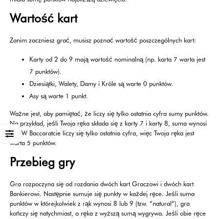
Wartość kart
Zanim zaczniesz grać, musisz poznać wartość poszczególnych kart:
Karty od 2 do 9 mają wartość nominalną (np. karta 7 warta jest
7 punktów).
Dziesiątki, Walety, Damy i Króle są warte 0 punktów.
Asy są warte 1 punkt.
Ważne jest, aby pamiętać, że liczy się tylko ostatnia cyfra sumy punktów.
Na przykład, jeśli Twoja ręka składa się z karty 7 i karty 8, suma wynosi
15. W Baccaratcie liczy się tylko ostatnia cyfra, więc Twoja ręka jest
warta 5 punktów.
Przebieg gry
Gra rozpoczyna się od rozdania dwóch kart Graczowi i dwóch kart
Bankierowi. Następnie sumuje się punkty w każdej ręce. Jeśli suma
punktów w którejkolwiek z rąk wynosi 8 lub 9 (tzw. “natural”), gra
kończy się natychmiast, a ręka z wyższą sumą wygrywa. Jeśli obie ręce