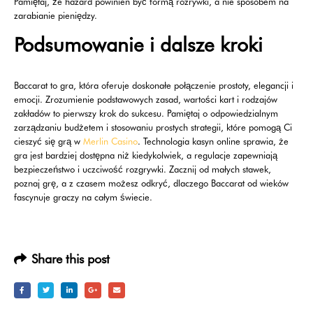
Pamiętaj, że hazard powinien być formą rozrywki, a nie sposobem na
zarabianie pieniędzy.
Podsumowanie i dalsze kroki
Baccarat to gra, która oferuje doskonałe połączenie prostoty, elegancji i
emocji. Zrozumienie podstawowych zasad, wartości kart i rodzajów
zakładów to pierwszy krok do sukcesu. Pamiętaj o odpowiedzialnym
zarządzaniu budżetem i stosowaniu prostych strategii, które pomogą Ci
cieszyć się grą w
Merlin Casino
. Technologia kasyn online sprawia, że
gra jest bardziej dostępna niż kiedykolwiek, a regulacje zapewniają
bezpieczeństwo i uczciwość rozgrywki. Zacznij od małych stawek,
poznaj grę, a z czasem możesz odkryć, dlaczego Baccarat od wieków
fascynuje graczy na całym świecie.
Share this post