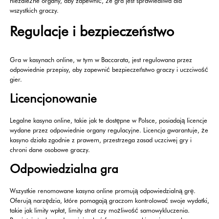
niezależne organy, aby zapewnić, że gra jest sprawiedliwa dla
wszystkich graczy.
Regulacje i bezpieczeństwo
Gra w kasynach online, w tym w Baccarata, jest regulowana przez
odpowiednie przepisy, aby zapewnić bezpieczeństwo graczy i uczciwość
gier.
Licencjonowanie
Legalne kasyna online, takie jak te dostępne w Polsce, posiadają licencje
wydane przez odpowiednie organy regulacyjne. Licencja gwarantuje, że
kasyno działa zgodnie z prawem, przestrzega zasad uczciwej gry i
chroni dane osobowe graczy.
Odpowiedzialna gra
Wszystkie renomowane kasyna online promują odpowiedzialną grę.
Oferują narzędzia, które pomagają graczom kontrolować swoje wydatki,
takie jak limity wpłat, limity strat czy możliwość samowykluczenia.