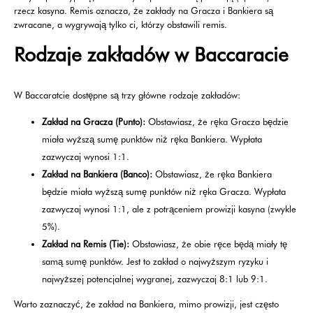
rzecz kasyna. Remis oznacza, że zakłady na Gracza i Bankiera są
zwracane, a wygrywają tylko ci, którzy obstawili remis.
Rodzaje zakładów w Baccaracie
W Baccaratcie dostępne są trzy główne rodzaje zakładów:
Zakład na Gracza (Punto):
Obstawiasz, że ręka Gracza będzie
miała wyższą sumę punktów niż ręka Bankiera. Wypłata
zazwyczaj wynosi 1:1.
Zakład na Bankiera (Banco):
Obstawiasz, że ręka Bankiera
będzie miała wyższą sumę punktów niż ręka Gracza. Wypłata
zazwyczaj wynosi 1:1, ale z potrąceniem prowizji kasyna (zwykle
5%).
Zakład na Remis (Tie):
Obstawiasz, że obie ręce będą miały tę
samą sumę punktów. Jest to zakład o najwyższym ryzyku i
najwyższej potencjalnej wygranej, zazwyczaj 8:1 lub 9:1.
Warto zaznaczyć, że zakład na Bankiera, mimo prowizji, jest często