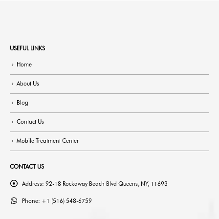
USEFUL LINKS
Home
About Us
Blog
Contact Us
Mobile Treatment Center
CONTACT US
Address:
92-18 Rockaway Beach Blvd Queens, NY, 11693
Phone:
+1 (516) 548-6759