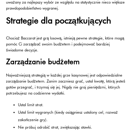
uważany za najlepszy wybór ze względu na statystycznie nieco większe
prawdopodobieństwo wygranej.
Strategie dla początkujących
Chociaż Baccarat jest grą losową, istnieją pewne strategie, które mogą
pomóc Ci zarządzać swoim budżetem i podejmować bardziej
świadome decyzje.
Zarządzanie budżetem
Najważniejszą strategią w każdej grze kasynowej jest odpowiedzialne
zarządzanie budżetem. Zanim zaczniesz grać, ustal kwotę, którą jesteś
gotów przegrać, i trzymaj się jej. Nigdy nie graj pieniędzmi, których
potrzebujesz na codzienne wydatki.
Ustal limit strat.
Ustal limit wygranych (kiedy osiągniesz ustalony cel, rozważ
zakończenie gry).
Nie próbuj odrobić strat, zwiększając stawki.