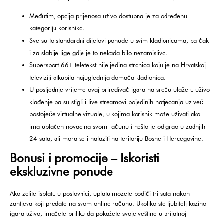
Međutim, opcija prijenosa uživo dostupna je za određenu
kategoriju korisnika.
Sve su to standardni dijelovi ponude u svim kladionicama, pa čak
i za slabije lige gdje je to nekada bilo nezamislivo.
Supersport 661 teletekst nije jedina stranica koju je na Hrvatskoj
televiziji otkupila najuglednija domaća kladionica.
U posljednje vrijeme ovaj priređivač igara na sreću ulaže u uživo
klađenje pa su stigli i live streamovi pojedinih natjecanja uz već
postojeće virtualne vizuale, u kojima korisnik može uživati ako
ima uplaćen novac na svom računu i nešto je odigrao u zadnjih
24 sata, ali mora se i nalaziti na teritoriju Bosne i Hercegovine.
Bonusi i promocije – Iskoristi
ekskluzivne ponude
Ako želite isplatu u poslovnici, uplatu možete podići tri sata nakon
zahtjeva koji predate na svom online računu. Ukoliko ste ljubitelj kazino
igara uživo, imaćete priliku da pokažete svoje veštine u prijatnoj