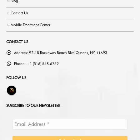
Blog
Contact Us
Mobile Treatment Center
CONTACT US
Address:
92-18 Rockaway Beach Blvd Queens, NY, 11693
Phone:
+1 (516) 548-6759
FOLLOW US
SUBSCRIBE TO OUR NEWSLETTER