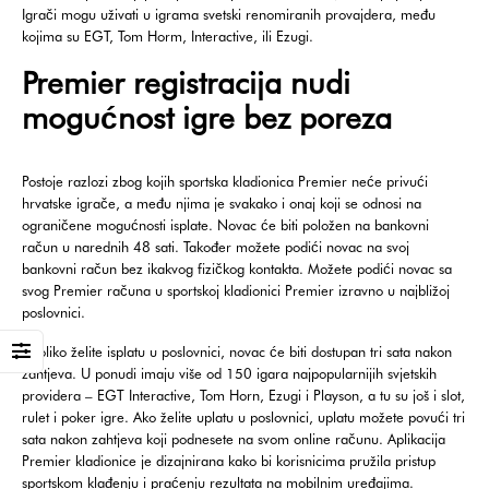
Igrači mogu uživati u igrama svetski renomiranih provajdera, među
kojima su EGT, Tom Horm, Interactive, ili Ezugi.
Premier registracija nudi
mogućnost igre bez poreza
Postoje razlozi zbog kojih sportska kladionica Premier neće privući
hrvatske igrače, a među njima je svakako i onaj koji se odnosi na
ograničene mogućnosti isplate. Novac će biti položen na bankovni
račun u narednih 48 sati. Također možete podići novac na svoj
bankovni račun bez ikakvog fizičkog kontakta. Možete podići novac sa
svog Premier računa u sportskoj kladionici Premier izravno u najbližoj
poslovnici.
Ukoliko želite isplatu u poslovnici, novac će biti dostupan tri sata nakon
zahtjeva. U ponudi imaju više od 150 igara najpopularnijih svjetskih
providera – EGT Interactive, Tom Horn, Ezugi i Playson, a tu su još i slot,
rulet i poker igre. Ako želite uplatu u poslovnici, uplatu možete povući tri
sata nakon zahtjeva koji podnesete na svom online računu. Aplikacija
Premier kladionice je dizajnirana kako bi korisnicima pružila pristup
sportskom klađenju i praćenju rezultata na mobilnim uređajima.