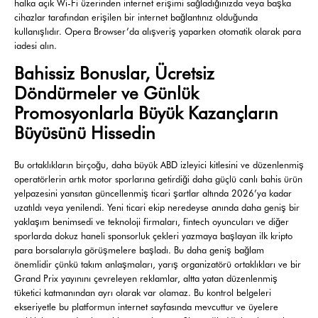
halka açık Wi-Fi üzerinden internet erişimi sağladığınızda veya başka
cihazlar tarafından erişilen bir internet bağlantınız olduğunda
kullanışlıdır. Opera Browser’da alışveriş yaparken otomatik olarak para
iadesi alın.
Bahissiz Bonuslar, Ücretsiz
Döndürmeler ve Günlük
Promosyonlarla Büyük Kazançların
Büyüsünü Hissedin
Bu ortaklıkların birçoğu, daha büyük ABD izleyici kitlesini ve düzenlenmiş
operatörlerin artık motor sporlarına getirdiği daha güçlü canlı bahis ürün
yelpazesini yansıtan güncellenmiş ticari şartlar altında 2026’ya kadar
uzatıldı veya yenilendi. Yeni ticari ekip neredeyse anında daha geniş bir
yaklaşım benimsedi ve teknoloji firmaları, fintech oyuncuları ve diğer
sporlarda dokuz haneli sponsorluk çekleri yazmaya başlayan ilk kripto
para borsalarıyla görüşmelere başladı. Bu daha geniş bağlam
önemlidir çünkü takım anlaşmaları, yarış organizatörü ortaklıkları ve bir
Grand Prix yayınını çevreleyen reklamlar, altta yatan düzenlenmiş
tüketici katmanından ayrı olarak var olamaz. Bu kontrol belgeleri
ekseriyetle bu platformun internet sayfasında mevcuttur ve üyelere