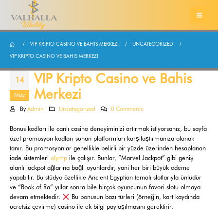
VIP KRIPTO CASINO VE BAHIS MERKEZI
UNCATEGORIZED
VIP KRIPTO CASINO VE BAHIS MERKEZI
VIP Kripto Casino ve Bahis
14
Merkezi
May
By
Admin
Uncategorized
0 Comments
Bonus kodları ile canlı casino deneyiminizi artırmak istiyorsanız, bu sayfa
özel promosyon kodları sunan platformları karşılaştırmanıza olanak
tanır. Bu promosyonlar genellikle belirli bir yüzde üzerinden hesaplanan
iade sistemleri
olymp
ile çalışır. Bunlar, “Marvel Jackpot” gibi geniş
alanlı jackpot ağlarına bağlı oyunlardır, yani her biri büyük ödeme
yapabilir. Bu stüdyo özellikle Ancient Egyptian temalı slotlarıyla ünlüdür
ve “Book of Ra” yıllar sonra bile birçok oyuncunun favori slotu olmaya
devam etmektedir.
Bu bonusun bazı türleri (örneğin, kart kaydında
ücretsiz çevirme) casino ile ek bilgi paylaşılmasını gerektirir.