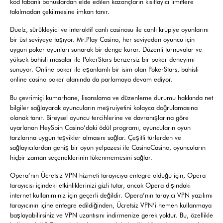
kod tabanlı bonuslardan elde edilen kazançların kısıtlayıcı limitlere
takılmadan çekilmesine imkan tanır.
Duelz, sürükleyici ve interaktif canlı casinosu ile canlı krupiye oyunlarını
bir üst seviyeye taşıyor. Mr.Play Casino, her seviyeden oyuncu için
uygun poker oyunları sunarak bir denge kurar. Düzenli turnuvalar ve
yüksek bahisli masalar ile PokerStars benzersiz bir poker deneyimi
sunuyor. Online poker ile eşanlamlı bir isim olan PokerStars, bahisli
online casino poker alanında da parlamaya devam ediyor.
Bu çevrimiçi kumarhane, lisanslama ve düzenleme durumu hakkında net
bilgiler sağlayarak oyuncuların meşruiyetini kolayca doğrulamasına
olanak tanır. Bireysel oyuncu tercihlerine ve davranışlarına göre
uyarlanan HeySpin Casino’daki ödül programı, oyuncuların oyun
tarzlarına uygun teşvikler almasını sağlar. Çeşitli türlerden ve
sağlayıcılardan geniş bir oyun yelpazesi ile CasinoCasino, oyuncuların
hiçbir zaman seçeneklerinin tükenmemesini sağlar.
Opera’nın Ücretsiz VPN hizmeti tarayıcıya entegre olduğu için, Opera
tarayıcısı içindeki etkinliklerinizi gizli tutar, ancak Opera dışındaki
internet kullanımınız için geçerli değildir. Opera’nın tarayıcı VPN yazılımı
tarayıcının içine entegre edildiğinden, Ücretsiz VPN’i hemen kullanmaya
başlayabilirsiniz ve VPN uzantısını indirmenize gerek yoktur. Bu, özellikle