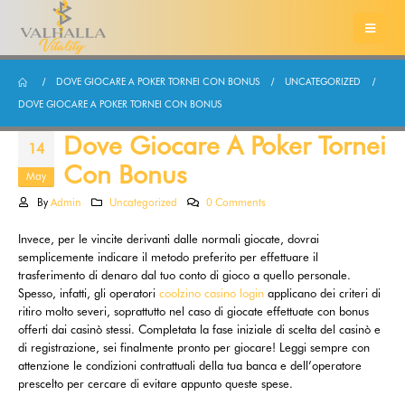
DOVE GIOCARE A POKER TORNEI CON BONUS
UNCATEGORIZED
DOVE GIOCARE A POKER TORNEI CON BONUS
Dove Giocare A Poker Tornei
14
Con Bonus
May
By
Admin
Uncategorized
0 Comments
Invece, per le vincite derivanti dalle normali giocate, dovrai
semplicemente indicare il metodo preferito per effettuare il
trasferimento di denaro dal tuo conto di gioco a quello personale.
Spesso, infatti, gli operatori
coolzino casino login
applicano dei criteri di
ritiro molto severi, soprattutto nel caso di giocate effettuate con bonus
offerti dai casinò stessi. Completata la fase iniziale di scelta del casinò e
di registrazione, sei finalmente pronto per giocare! Leggi sempre con
attenzione le condizioni contrattuali della tua banca e dell’operatore
prescelto per cercare di evitare appunto queste spese.