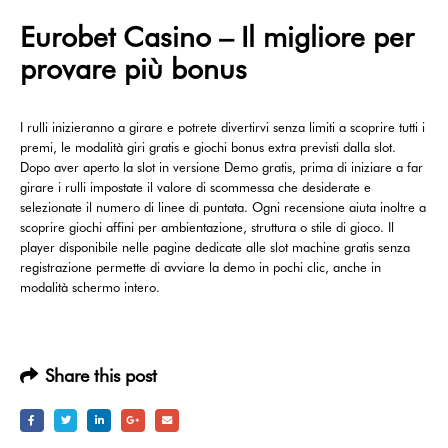
Eurobet Casino – Il migliore per
provare più bonus
I rulli inizieranno a girare e potrete divertirvi senza limiti a scoprire tutti i
premi, le modalità giri gratis e giochi bonus extra previsti dalla slot.
Dopo aver aperto la slot in versione Demo gratis, prima di iniziare a far
girare i rulli impostate il valore di scommessa che desiderate e
selezionate il numero di linee di puntata. Ogni recensione aiuta inoltre a
scoprire giochi affini per ambientazione, struttura o stile di gioco. Il
player disponibile nelle pagine dedicate alle slot machine gratis senza
registrazione permette di avviare la demo in pochi clic, anche in
modalità schermo intero.
Share this post