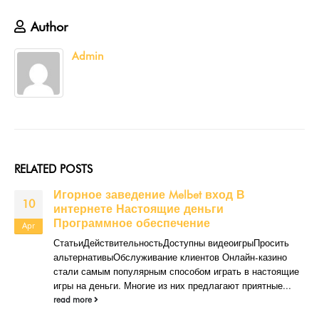
Author
Admin
RELATED
POSTS
Игорное заведение Melbet вход В
10
интернете Настоящие деньги
Программное обеспечение
Apr
СтатьиДействительностьДоступны видеоигрыПросить
альтернативыОбслуживание клиентов Онлайн-казино
стали самым популярным способом играть в настоящие
игры на деньги. Многие из них предлагают приятные...
read more