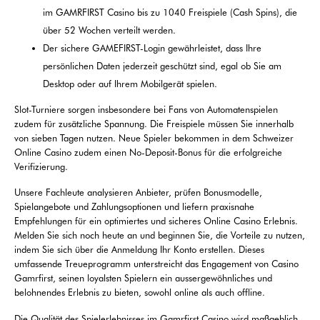
im GAMRFIRST Casino bis zu 1040 Freispiele (Cash Spins), die
über 52 Wochen verteilt werden.
Der sichere GAMEFIRST-Login gewährleistet, dass Ihre
persönlichen Daten jederzeit geschützt sind, egal ob Sie am
Desktop oder auf Ihrem Mobilgerät spielen.
Slot-Turniere sorgen insbesondere bei Fans von Automatenspielen
zudem für zusätzliche Spannung. Die Freispiele müssen Sie innerhalb
von sieben Tagen nutzen. Neue Spieler bekommen in dem Schweizer
Online Casino zudem einen No-Deposit-Bonus für die erfolgreiche
Verifizierung.
Unsere Fachleute analysieren Anbieter, prüfen Bonusmodelle,
Spielangebote und Zahlungsoptionen und liefern praxisnahe
Empfehlungen für ein optimiertes und sicheres Online Casino Erlebnis.
Melden Sie sich noch heute an und beginnen Sie, die Vorteile zu nutzen,
indem Sie sich über die Anmeldung Ihr Konto erstellen. Dieses
umfassende Treueprogramm unterstreicht das Engagement von Casino
Gamrfirst, seinen loyalsten Spielern ein aussergewöhnliches und
belohnendes Erlebnis zu bieten, sowohl online als auch offline.
Die Qualität des Spielerlebnisses im Gamrfirst Casino wird maßgeblich