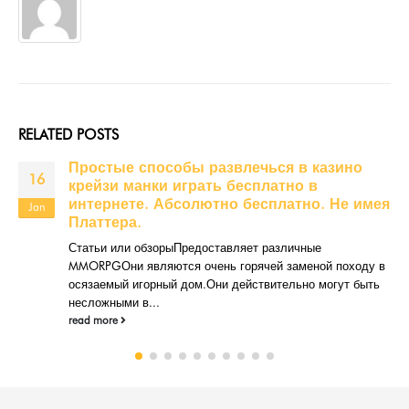
RELATED
POSTS
Соглашение Игорное заведение Онлайн
04
флеш казино официальный сайт
Дополнения
Sep
ПостыБонусыФлеш-игры
создаютЗаконностьРегулирование Онлайн-казино
предлагают множество бонусов для привлечения новых
игроков и запуска бонусных программ, которые уже
доступны вашим текущим игрокам....
read more