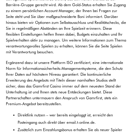
Barrière-Gruppe gerecht wird. Ab dem Gold-Status erhalten Sie Zugang
zu einem persönlichen Account Manager, der Ihnen bei Fragen zur
Seite steht und Sie über maßgeschneiderte Boni informiert. Darüber
hinaus bieten wir Optionen zum Selbstausschluss und Realitätschecks, die
Sie in regelmäßigen Abständen an Ihre Spielzeit erinnern. Diese
flexiblen Einstellungen helfen Ihnen dabei, Budgets einzuhalten und Ihr
Spielverhalten aktiv zu managen. Um weitere Informationen zum Thema
verantwortungsvolles Spielen zu erhalten, können Sie die Seite Spielen
mit Verantwortung besuchen.
Ergänzend dazu ist unsere Plattform ISO zertifiziert, eine internationale
Norm für Informationssicherheits-Managementsysteme, die den Schutz
Ihrer Daten auf höchstem Niveau garantiert. Die kontinuierliche
Erweiterung des Angebots mit Titeln dieser namhaften Studios stellt
sicher, dass das Gamrfirst Casino immer auf dem neuesten Stand der
Unterhaltung ist und Ihnen stets neue Entdeckungen bietet. Diese
Partnerschaften untermauern den Anspruch von Gamrfirst, stets ein
Premium-Angebot bereitzustellen.
Direktlink nutzen – wer bereits eingeloggt ist, erreicht den
Posteingang auch direkt über email.t-online.de.
Zusätzlich zum Einzahlungsbonus erhalten Sie als neuer Spieler