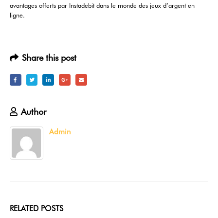
avantages offerts par Instadebit dans le monde des jeux d’argent en
ligne.
Share this post
Author
Admin
RELATED
POSTS