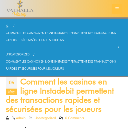
COMMENT LES CASINOS EN LIGNE INSTADEBIT PERMETTENT DES TRANSACTIONS
RAPIDES ET SÉCURISÉES POUR LES JOUEURS
UNCATEGORIZED
COMMENT LES CASINOS EN LIGNE INSTADEBIT PERMETTENT DES TRANSACTIONS
RAPIDES ET SÉCURISÉES POUR LES JOUEURS
Comment les casinos en
06
ligne Instadebit permettent
May
des transactions rapides et
sécurisées pour les joueurs
By
Admin
Uncategorized
0 Comments